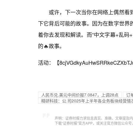
或许，下一次当你在网络上偶然看
下它背后可能的故事。因为在数字世界
着你去发现和解读。而“中文字幕+乱码
的🔥故事。
活动：【
8cjVGdkyAuHwSRRkeCZXbTJ
人民币兑.美元中间价报7.0847，上调28点
订
精研科技：公.司2025年上半年各业务板块经营
声明：证券时报力求信息真实、准确，文章提及内
下载“证券时报”官方APP，或关注官方微信公众