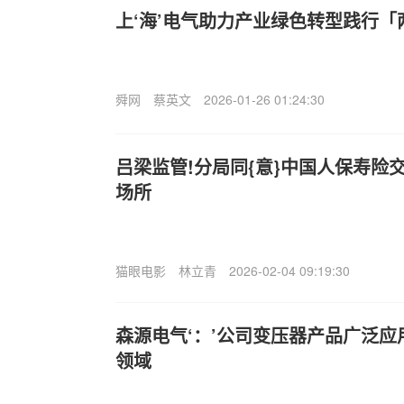
上‘海’电气助力产业绿色转型践行「
舜网
蔡英文
2026-01-26 01:24:30
吕梁监管!分局同{意}中国人保寿险
场所
猫眼电影
林立青
2026-02-04 09:19:30
森源电气‘：’公司变压器产品广泛
领域