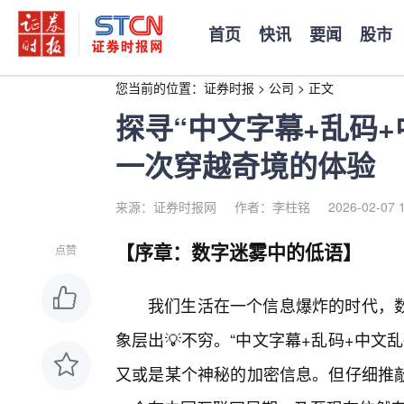
首页
快讯
要闻
股市
您当前的位置：
证券时报
>
公司
>
正文
探寻“中文字幕+乱码+
一次穿越奇境的体验
来源：证券时报网
作者：李柱铭
2026-02-07 
【序章：数字迷雾中的低语】
点赞
我们生活在一个信息爆炸的时代，
象层出💡不穷。“中文字幕+乱码+中文
又或是某个神秘的加密信息。但仔细推