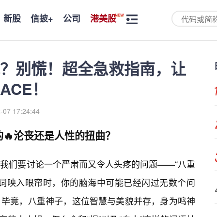
新股
信披+
公司
港美股
水？别慌！超全急救指南，让
ACE！
-07 17:24:44
的🔥沦丧还是人性的扭曲？
我们要讨论一个严肃而又令人头疼的问题——“八重
个词映入眼帘时，你的脑海中可能已经闪过无数个问
。毕竟，八重神子，这位智慧与美貌并存，身为鸣神