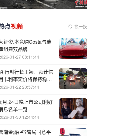
热点
视频
换一换
大钲资.本竞购Costa与瑞
幸组建双品牌
2026-01-27 08:11:44
招;行副行长王颖：预计信
用卡利率定价将保持稳定
不会因政策调整出现大幅
2026-01-22 20:57:44
波动
9;月,24日晚上市公司利好
消息名单一览
2026-01-30 12:44:44
云南金;融监?管局同意平