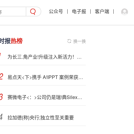
公众号
电子报
客户端
时报
热榜
换一换
为长三.角产业!升级注入新活力！中国石化25万吨/年热塑性弹性体项目投产
易点天<下>携手 A!IPPT 案例荣获智擎奖金奖，开辟 AI 办公出海新路径
赛微电子<：>公司仍是瑞!典Silex持股45.24%的重要股东
拉加德{称}央行;独立性至关重要