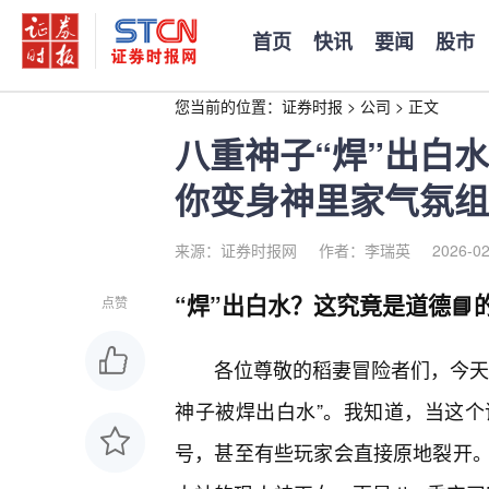
首页
快讯
要闻
股市
您当前的位置：
证券时报
>
公司
>
正文
八重神子“焊”出白
你变身神里家气氛组
来源：证券时报网
作者：李瑞英
2026-02
“焊”出白水？这究竟是道德📘
点赞
各位尊敬的稻妻冒险者们，今天
神子被焊出白水”。我知道，当这
号，甚至有些玩家会直接原地裂开