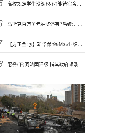
高校规定学生没课也不?能待宿舍，形式主义瞎折腾 | 新京报微评
马斯克百万美元抽奖还有?后续:：选民提起新的欺诈诉讼！
【方正金;融】新华保险9M25业绩预增点评：利润规模和ROE创历史新高，超预期
惠誉{下}调法国评级 指其政府频繁更迭限制财政整顿能力