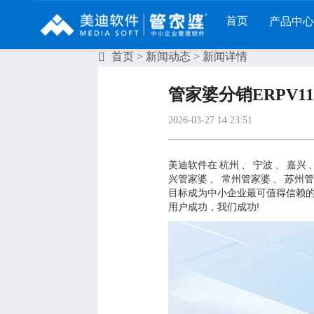
首页
产品中心
首页
>
新闻动态
> 新闻详情
财工贸系列
分销系列
服装系列
管家婆分销ERPV11.
管家婆工贸PRO
管家婆分销ERP A8
管家婆服装DRP
2026-03-27 14:23:51
管家婆工贸M系列
管家婆分销ERP S3
管家婆服装net
管家婆工贸ERP
管家婆分销ERP V3
管家婆服装SII
美迪软件在
杭州
、
宁波
、
嘉兴
兴管家婆
、
常州管家婆
、
苏州管
管家婆财贸C系列
管家婆分销ERP V1
管家婆服装普及版
目标成为中小企业最可值得信赖的
用户成功，我们成功!
管家婆财贸双全
管家婆D9 SAAS
管家婆ishop SAAS
管家婆财务版