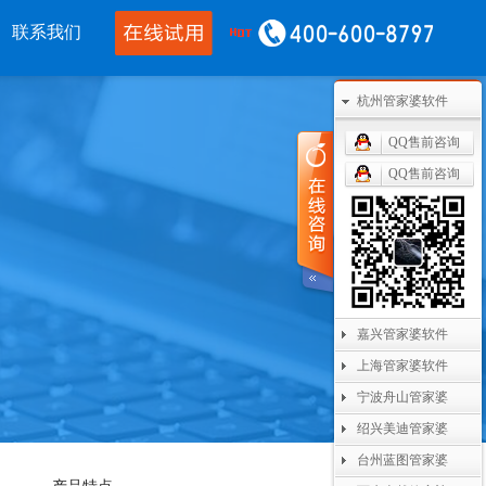
联系我们
杭州管家婆软件
移动应用
CRM OA
其他产品
QQ售前咨询
婆物联通手机
管家婆协同CRM
管家婆开票通
QQ售前咨询
通WMS
腾讯企业微信
美迪设备数采
开单PDA
阿里钉钉
管家婆二次开发
通果易
管家婆天通眼
管家婆支付通
嘉兴管家婆软件
数据通
任我行指掌天下
管家婆云平台
上海管家婆软件
婆掌上工厂
美迪MES系统
宁波舟山管家婆
管家婆服务通
绍兴美迪管家婆
台州蓝图管家婆