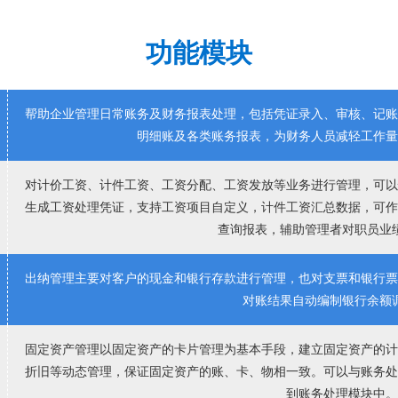
功能模块
帮助企业管理日常账务及财务报表处理，包括凭证录入、审核、记
明细账及各类账务报表，为财务人员减轻工作
对计价工资、计件工资、工资分配、工资发放等业务进行管理，可
生成工资处理凭证，支持工资项目自定义，计件工资汇总数据，可
查询报表，辅助管理者对职员业
出纳管理主要对客户的现金和银行存款进行管理，也对支票和银行
对账结果自动编制银行余额
固定资产管理以固定资产的卡片管理为基本手段，建立固定资产的
折旧等动态管理，保证固定资产的账、卡、物相一致。可以与账务
到账务处理模块中