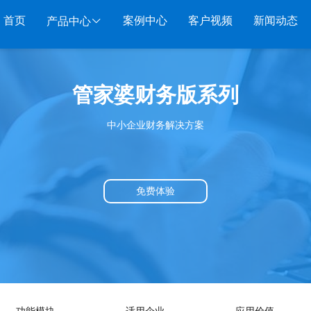
首页
案例中心
客户视频
新闻动态
产品中心
服装系列
行业系列
电子商务
管家婆财务版系列
管家婆服装DRP
千方百剂医药药械
管家婆全渠道
管家
中小企业财务解决方案
管家婆服装net
管家婆汽配汽修
SAAS
管家婆云ERP
物联
管家婆服装SII
管家婆母婴用品
SAAS
管家婆订货易
手持
管家婆服装普及版
管家婆皮革布匹
管家婆易会员
物联
免费体验
管家婆ishop SAAS
管家婆五金建材
有赞商城O2O
美迪
SAAS
物联通客户通
管家