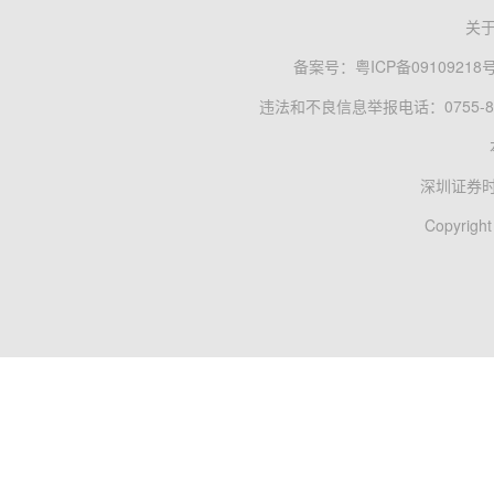
关
备案号：
粤ICP备09109218
违法和不良信息举报电话：0755-83
深圳证券
Copyright