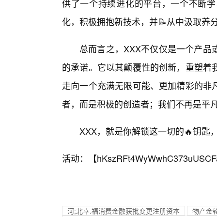
供了一个持续进化的平台，一个不断学
化，积极拥抱新技术，并📝从中汲取养
总而言之，XXX不仅仅是一个产品
的承诺。它以其颠覆性的创新，重塑着
走向一个充满无限可能、更加精彩的非
者，而是积极的创造者；我们不再是平
XXX，就是你解锁这一切的🔥钥匙
活动：【
hKszRFt4WyWwhC373uUSCF
河;北幸.福消费金融获批变更注册资本
物产金