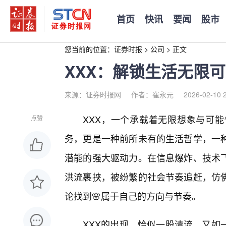
首页
快讯
要闻
股市
您当前的位置：
证券时报
>
公司
>
正文
XXX：解锁生活无限
来源：证券时报网
作者：崔永元
2026-02-10 
XXX，一个承载着无限想象与可
点赞
务，更是一种前所未有的生活哲学，一
潜能的强大驱动力。在信息爆炸、技术飞
洪流裹挟，被纷繁的社会节奏追赶，仿
论找到🌸属于自己的方向与节奏。
XXX的出现，恰似一股清流，又如