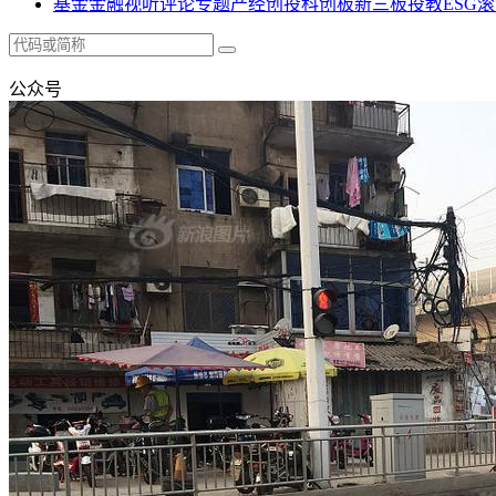
基金
金融
视听
评论
专题
产经
创投
科创板
新三板
投教
ESG
滚
公众号