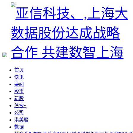
首页
快讯
要闻
股市
新股
信披+
公司
港美股
数据