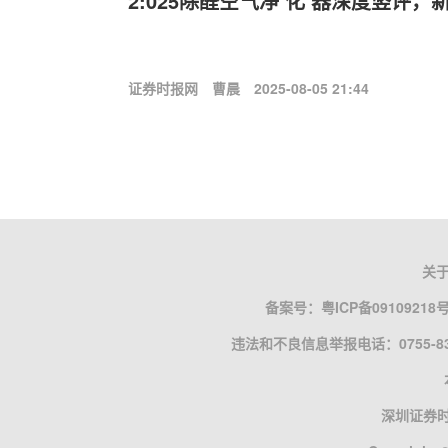
2:025除醛空气净‘化’器深度竖评，
证券时报网
曹晨
2025-08-05 21:44
关
备案号：
粤ICP备09109218
违法和不良信息举报电话：0755-835
深圳证券