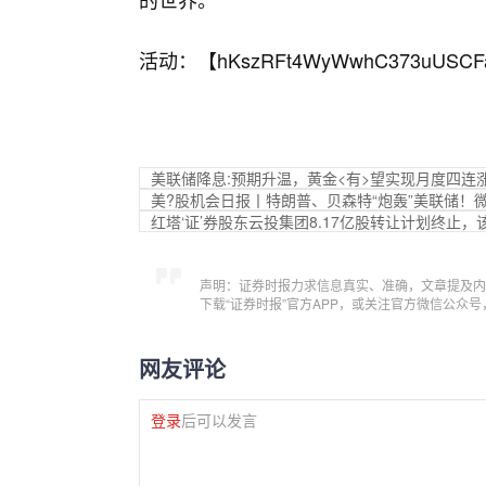
活动：【
hKszRFt4WyWwhC373uUSCF
美联储降息:预期升温，黄金<有>望实现月度四连
美?股机会日报丨特朗普、贝森特“炮轰”美联储！
红塔‘证’券股东云投集团8.17亿股转让计划终止，
声明：证券时报力求信息真实、准确，文章提及内
下载“证券时报”官方APP，或关注官方微信公众
网友评论
登录
后可以发言