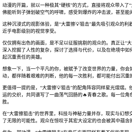
动漫的开篇，就以一种极其“硬核”的方式，直接将观众带入了
佛能听到子弹划破空气的呼啸，感受到爆炸的冲击波，甚至能
这种沉浸式的观影体验，是“大雷擦💡狙击”最先吸引观众的
近乎电影级别的视觉享受。
仅仅拥有出色的画面，是不足以征服挑剔的观众的。真正让“
深入挖掘了人性的复杂，探讨了选择与代价，以及在绝境中如
起沉重责任的英雄。
想象一下，当一个平凡的你，被赋予了改变世界的力量，你会如
动，都伴随着艰难的判断，他的每一次胜利，都可能付出沉重
更值得一提的是，“大雷擦💡狙击”的配角阵容同样星光熠熠
运的交织，共同谱写了一曲荡气回肠的🔥青春之歌。每一位
胜。
在“大雷擦狙击”的世界里，科技与神秘力量并存，现实与幻
了无限的可能性。观众在惊叹于其宏大设定的也会被其中蕴含