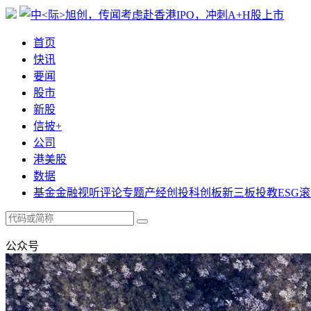
首页
快讯
要闻
股市
新股
信披+
公司
港美股
数据
基金
金融
视听
评论
专题
产经
创投
科创板
新三板
投教
ESG
滚
公众号