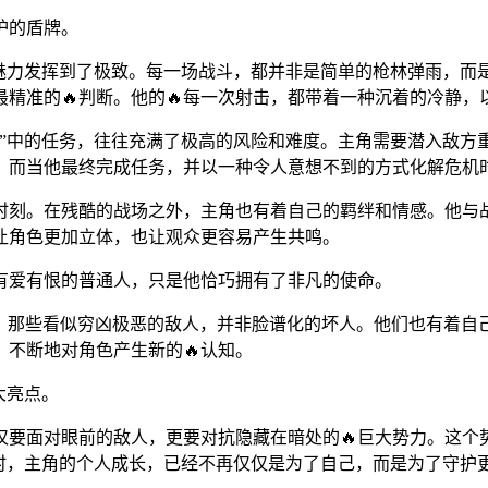
护的盾牌。
的魅力发挥到了极致。每一场战斗，都并非是简单的枪林弹雨，
精准的🔥判断。他的🔥每一次射击，都带着一种沉着的冷静，
击”中的任务，往往充满了极高的风险和难度。主角需要潜入敌
眼。而当他最终完成任务，并以一种令人意想不到的方式化解危
时刻。在残酷的战场之外，主角也有着自己的羁绊和情感。他与
让角色更加立体，也让观众更容易产生共鸣。
有爱有恨的普通人，只是他恰巧拥有了非凡的使命。
掘。那些看似穷凶极恶的敌人，并非脸谱化的坏人。他们也有着自
不断地对角色产生新的🔥认知。
大亮点。
仅要面对眼前的敌人，更要对抗隐藏在暗处的🔥巨大势力。这个
此时，主角的个人成长，已经不再仅仅是为了自己，而是为了守护