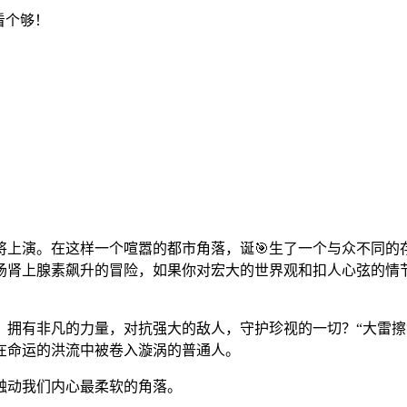
看个够！
上演。在这样一个喧嚣的都市角落，诞🎯生了一个与众不同的存
场肾上腺素飙升的冒险，如果你对宏大的世界观和扣人心弦的情
，拥有非凡的力量，对抗强大的敌人，守护珍视的一切？“大雷擦
在命运的洪流中被卷入漩涡的普通人。
触动我们内心最柔软的角落。