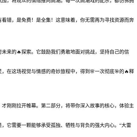
氛围，将观众的情绪推向高潮。每一次高潮戏的配乐，都仿佛拥
有看错，是免费！是全集！这意味着，你无需再为寻找资源而奔
对未来的🔥探索。它鼓励我们勇敢地面对挑战，坚持自己的信
在这场视觉与情感的奇妙旅程中，得到🌸一次彻底🎯的🔥释
彩，才刚刚拉开帷幕。第二部分，将带你深入故事的核心，体验主
是，它需要一颗能够承受孤独、牺牲与背负的强大内心。“大雷