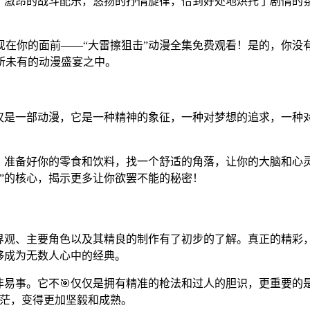
现。激昂的战斗配乐，悠扬的抒情旋律，恰到好处地烘托了剧情的
现在你的面前——“大雷擦狙击”动漫全集免费观看！是的，你没
所未有的动漫盛宴之中。
仅仅是一部动漫，它是一种精神的象征，一种对梦想的追求，一种
，准备好你的零食和饮料，找一个舒适的角落，让你的大脑和心灵，
狙击”的核心，揭示更多让你欲罢不能的秘密！
世界观、主要角色以及其精良的制作有了初步的了解。真正的精
够成为无数人心中的经典。
非易事。它不🎯仅仅是拥有精准的枪法和过人的胆识，更重要的
迷茫，变得更加坚毅和成熟。