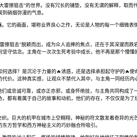
“大雷擦狙击”的世界。没有冗长的铺垫，没有无谓的解释，取而
闻到硝烟弥漫的气息。
利器。它的画面，堪称业界良心之作，无论是人物的每一个细微
大雷擦狙击”脱颖而出，成为众人追捧的焦点，还在于其深邃而跌
何坚守信念。主角在一次次生死考验中成长，他不再是那个懵懂的
何选择？是沉沦于力量的🔥诱惑，还是选择承担起守护的🔥使
的代价。这种真实感，让观众不禁代入其中，与主角一同经历内
。他们或忠诚可靠，或亦正亦邪，或身怀绝技，与主角共同构成
角色，都有着属于自己的故事和动机，他们的存在，不仅仅是为了
想交织。巨大的机甲在城市上空翱翔，神秘的符文散发着奇异的光
的东方哲学和西方神秘主义的巧妙融合所吸引。