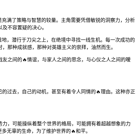
而是充满了策略与智慧的较量。主角需要凭借敏锐的洞察力，分析
以及不容置疑的决心。
方重地，潜行于刀尖之上，在绝境中寻找一线生机。每一次成功的
机时，那种成就感，那种对英雄主义的崇拜，油然而生。
战友之间的🔥情谊，与家人之间的思念，与心仪之人之间的暧
己的过去，自己的动机，甚至有着令人同情的🔥理由。这种亦正
势力，可能操纵着整个世界的格局，可能拥有着超越想象的力
更多无辜的生命，为了维护世界的🔥和平。