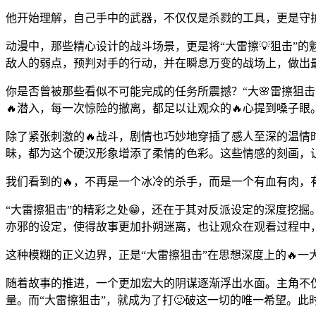
他开始理解，自己手中的武器，不仅仅是杀戮的工具，更是守
动漫中，那些精心设计的战斗场景，更是将“大雷擦💡狙击”
敌人的弱点，预判对手的行动，并在瞬息万变的战场上，做出最
你是否曾被那些看似不可能完成的任务所震撼？“大🌸雷擦狙
🔥潜入，每一次惊险的撤离，都足以让观众的🔥心提到嗓子
除了紧张刺激的🔥战斗，剧情也巧妙地穿插了感人至深的温情
昧，都为这个硬汉形象增添了柔情的色彩。这些情感的刻画，
我们看到的🔥，不再是一个冰冷的杀手，而是一个有血有肉，
“大雷擦狙击”的精彩之处😁，还在于其对反派设定的深度挖
亦邪的设定，使得故事更加扑朔迷离，也让观众在观看过程中，
这种模糊的正义边界，正是“大雷擦狙击”在思想深度上的🔥一
随着故事的推进，一个更加宏大的阴谋逐渐浮出水面。主角不
量。而“大雷擦狙击”，就成为了打🙂破这一切的唯一希望。