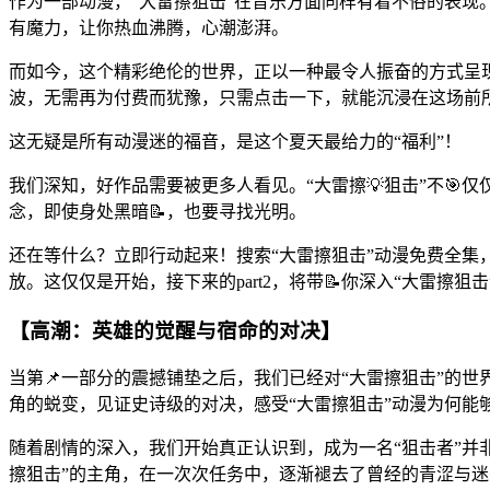
作为一部动漫，“大雷擦狙击”在音乐方面同样有着不俗的表
有魔力，让你热血沸腾，心潮澎湃。
而如今，这个精彩绝伦的世界，正以一种最令人振奋的方式呈
波，无需再为付费而犹豫，只需点击一下，就能沉浸在这场前
这无疑是所有动漫迷的福音，是这个夏天最给力的“福利”！
我们深知，好作品需要被更多人看见。“大雷擦💡狙击”不
念，即使身处黑暗📝，也要寻找光明。
还在等什么？立即行动起来！搜索“大雷擦狙击”动漫免费全集
放。这仅仅是开始，接下来的part2，将带📝你深入“大雷擦
【高潮：英雄的觉醒与宿命的对决】
当第📌一部分的震撼铺垫之后，我们已经对“大雷擦狙击”的
角的蜕变，见证史诗级的对决，感受“大雷擦狙击”动漫为何能
随着剧情的深入，我们开始真正认识到，成为一名“狙击者”并
擦狙击”的主角，在一次次任务中，逐渐褪去了曾经的青涩与