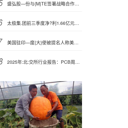
盛弘股—份与{M}TE签署战略合作协议 赋能数据中心电能质量升级
太极集.团前三季度净?利1.66亿元，同比下降69.56%
美国驻印—度{大}使被提名人称美印在贸易协议上的分歧并不太大
2025年:北:交所行业报告：PCB周期上扬，北交精兵大有可为