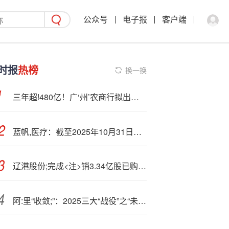
公众号
电子报
客户端
时报
热榜
换一换
三年超!480亿！广‘州’农商行拟出售120亿债权资产
蓝帆,医疗：截至2025年10月31日公司股东人数为74338户
辽港股份;完成<注>销3.34亿股已购回股份
阿:里“收敛;”：2025三大“战役”之“未来之战”