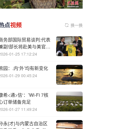
热点
视频
换一换
商务部国际贸易谈判:代表
兼副!部长将赴美与美官员
会晤？外交部回应
2026-01-25 17:12:24
熊园：.内‘外’均有新变化
2026-01-29 00:45:24
康希<通>信‘：’Wi-Fi 7核
心订单储备充足
2026-01-27 11:49:24
孙永{才}与内蒙古自治区