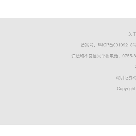
关
备案号：
粤ICP备09109218
违法和不良信息举报电话：0755-83
深圳证券
Copyright