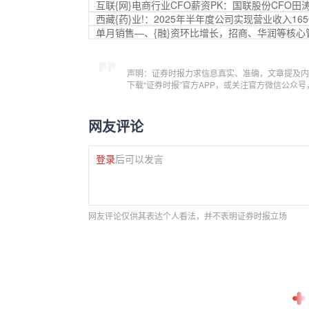
互联{网}电商行业CFO薪资PK：国联股份CFO田
西藏{药}业!：2025年半年度公司实现营业收入16507
单月销售—、{融}资环比增长，招商、华润等核心管
声明：证券时报力求信息真实、准确，文章提及内
下载“证券时报”官方APP，或关注官方微信公众
网友评论
登录
后可以发言
网友评论仅供其表达个人看法，并不表明证券时报立场