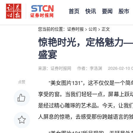
首页
快讯
要闻
股市
您当前的位置：
证券时报
>
公司
>
正文
惊艳时光，定格魅力——
盛宴
来源：证券时报网
作者：李洛渊
2026-02-10 
“美女图片131”，这不仅仅是一
点赞
享受的窗。当我们轻轻一点，屏幕上跃
是经过精心雕琢的艺术品。今天，让我们
人屏息的惊艳，去感受那份跨越语言的