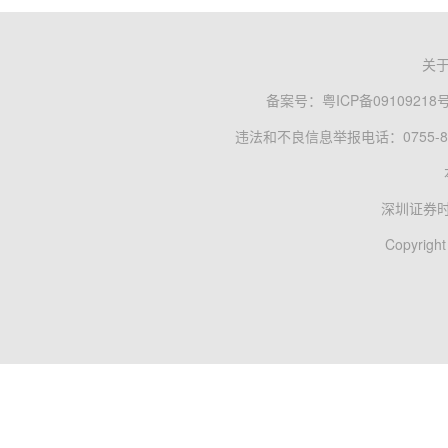
关
备案号：
粤ICP备09109218
违法和不良信息举报电话：0755-83
深圳证券
Copyright