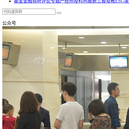
基金
金融
视听
评论
专题
产经
创投
科创板
新三板
投教
ESG
滚
公众号