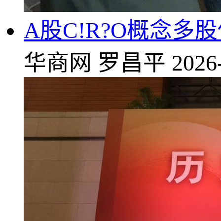
A股C!R?O概念
华商网
罗昌平
2026