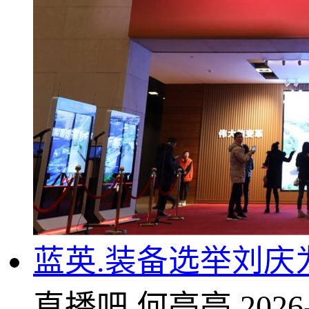
蓝英.装备选举刘庆
直播吧
何亮亮
2026