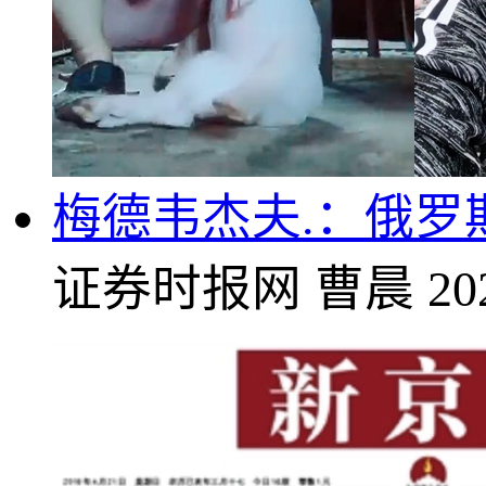
梅德韦杰夫.：俄罗
证券时报网
曹晨
20