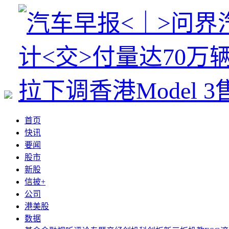
首页
快讯
要闻
股市
新股
信披+
公司
港美股
数据