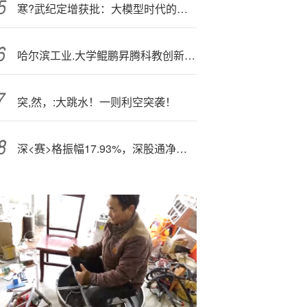
寒?武纪定增获批：大模型时代的战略布局与发展契机
哈尔滨工业.大学鲲鹏昇腾科教创新孵化中心成立
突,然，:大跳水！一则利空突袭！
深<赛>格振幅17.93%，深股通净卖出1925.97万元