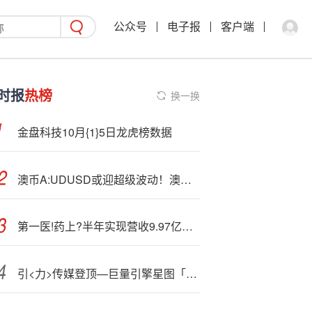
公众号
电子报
客户端
时报
热榜
换一换
金盘科技10月{1}5日龙虎榜数据
澳币A:UDUSD或迎超级波动！澳美稀土协议+降息预期双重引爆
第一医!药上?半年实现营收9.97亿元 同比增长11.58%
引<力>传媒登顶—巨量引擎星图「行业先锋榜-美妆」「创新突破榜」榜首