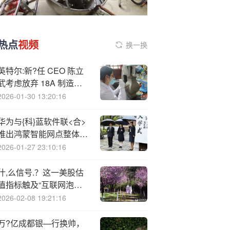
热点
视频
换一换
英特尔:新?任 CEO 陈立
武考虑放弃 18A 制造工
艺
2026-01-30 13:20:16
华为与{科}蓝软件联<合>
推出鸿蒙智能网点整体解
决方案 计划2026年规模
2026-01-27 23:10:16
化商用
什,么信号.？这一美股估
值指标触及“互联网泡沫”
以来最高水平……
2026-02-08 19:21:16
万?亿成都银—行换帅，