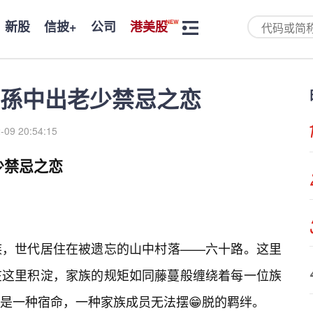
新股
信披+
公司
港美股
孫中出老少禁忌之恋
-09 20:54:15
少禁忌之恋
族，世代居住在被遗忘的山中村落——六十路。这里
在这里积淀，家族的规矩如同藤蔓般缠绕着每一位族
是一种宿命，一种家族成员无法摆😁脱的羁绊。