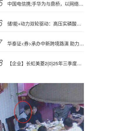
中国电信携;手华为与鼎桥，以网络智能内生×5G大上行赋能机械导盲犬
储!能+动力双轮驱动：高压实磷酸铁锂成新主力！
华泰证<券>承办中新跨境路演 助力中企出海
【企业】长虹美菱2{0}25年三季度报解析：创新驱动下的高质量发展之路