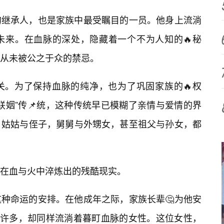
的继承人，也是家族中最受瞩目的一员。他身上流淌
未来。在血脉的深处，隐藏着一个不为人知的🔥秘
从未被公之于众的禁忌。
关。为了保持血脉的纯净，也为了巩固家族的🔥权
联姻”传📌统，这种传统早已模糊了亲情与爱情的界
，姑姑与侄子，舅舅与外甥女，甚至祖父与孙女，都
在血与火中淬炼出的残酷现实。
种命运的安排。在他成年之际，家族长辈🤔为他安
年长许多，却同样流淌着暮町血脉的女性。这位女性，