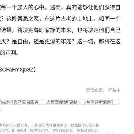
在每一个族人的心中。逃离，真的能够让他们获得自
境？这段禁忌之恋，在这片古老的土地上，如同一个
的选择，将决定暮町家族的未来，也将决定他们自己
毁灭？是自由，还是更深的牢笼？这一切，都将在这
的审判。
SCFaHYXjb8Z
】
责任编辑： 程益中
批提供虚拟资产交易服务
大模型接‘连’更新<，>AI再迎新浪潮？
提及内容仅供参考，不构成实质性投资建议，据此操作风险自担
信公众号，即可随时了解股市动态，洞察政策信息，把握财富机会。