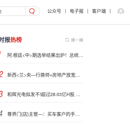
公众号
电子报
客户端
时报
热榜
换一换
阿.根廷<中>期选举结果出炉！总统米莱取得压倒性胜利：这是“转折点”
新西<兰>央—行换帅+房地产放宽外资准入，纽币NZDUSD迎来年度最大拐点？
和辉光电拟发不!超过28.03亿H股 收到备案通知
尊界门{店}主管—：买车客户的手机没有单屏的 最少都是双折叠