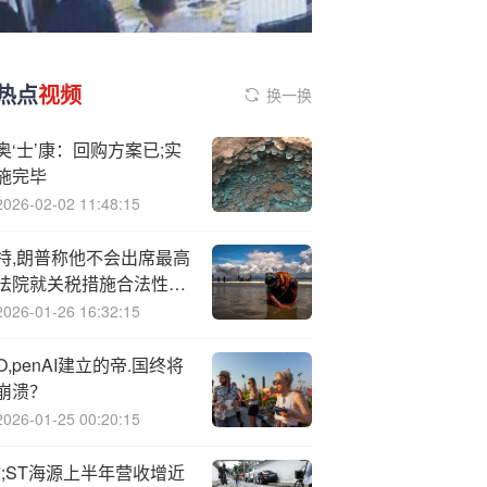
热点
视频
换一换
奥‘士’康：回购方案已;实
施完毕
2026-02-02 11:48:15
特,朗普称他不会出席最高
法院就关税措施合法性举
行的听证会
2026-01-26 16:32:15
O,penAI建立的帝.国终将
崩溃？
2026-01-25 00:20:15
*;ST海源上半年营收增近