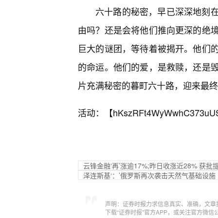
六十路的秘密，早已深深地刻
由吗？还是会将他们推向更深的绝
巨大的谜团，等待着被揭开。他们
的命运。他们的爱，是救赎，还是
片充满秘密的暮町六十路，迎来最终
活动：【
hKszRFt4WyWwhC373uU
云锋金融‘再’涨逾17%;昨日收涨近28% 获
泽连斯基‘：’俄罗斯再次袭击天然气基础设施
声明：证券时报力求信息真实、准确，文章
下载“证券时报”官方APP，或关注官方微