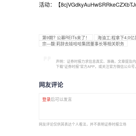
活动：【
8cjVGdkyAuHwSRRkeCZXbTJ
第9期? 公募REITs来了！
海油工;程拿下4;0
宗—馥:莉辞去娃哈哈集团董事长等相关职务
声明：证券时报力求信息真实、准确，文章提及内
下载“证券时报”官方APP，或关注官方微信公众
网友评论
登录
后可以发言
网友评论仅供其表达个人看法，并不表明证券时报立场