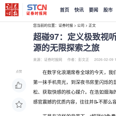
首页
快讯
要闻
股市
您当前的位置：
证券时报
>
公司
>
正文
超碰97：定义极致视
源的无限探索之旅
来源：证券时报网
作者：彭文正
2026-02-09 
在数字化浪潮席卷全球的今天，我
点赞
第一抹手机亮光，到深夜书房里闪烁的
松、获取快感的核心媒介。在浩如烟海
感官震撼的优质内容，往往并📝不那么