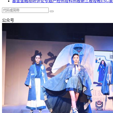
基金
金融
视听
评论
专题
产经
创投
科创板
新三板
投教
ESG
滚
公众号