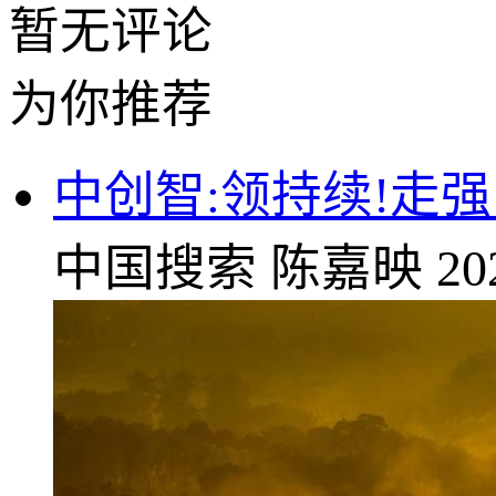
暂无评论
为你推荐
中创智:领持续!走
中国搜索
陈嘉映
20