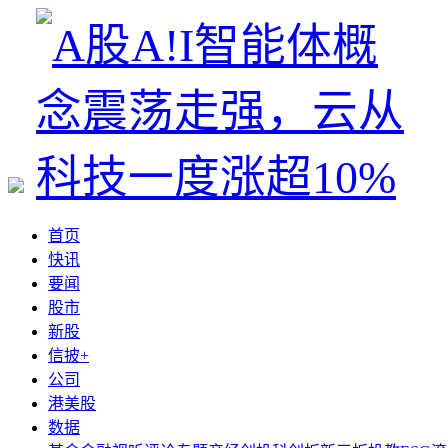
首页
快讯
要闻
股市
新股
信披+
公司
港美股
数据