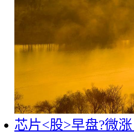
芯片<股>早盘?微涨