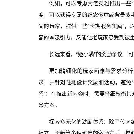
例如，可以考虑为老英雄推出一些“
度，可以获得专属的纪念徽章或背景故
间的玩家，提供一些“长期服务奖励”，
容的🔥吸引力，又能让老玩家感受到被
长远来看，“姬小满”的奖励争议，
更加精细化的玩家画像与需求分析
求，并针对性地设计奖励和活动，避免“
系”：在推出新内容时，需要仔细权衡其
😎方案。
探索多元化的激励体系：除了传📌
社交、贡献等多种维度的激励方式，增