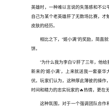
英雄时，一种难以言说的失落感和不公
自己为某个老英雄肝了无数场比赛，才
皮肤的经历。
相比之下，“姬小满”的奖励，简直
饼。
“为什么我为李白💡肝了三年，他
新来的‘姬小满’，上来就送我一套豪华
伏。玩家们认为，这种厚此薄彼的操作
时间和精力的忠实玩家的🔥热情，更在无
这种氛围，对于一个强调团队合作和