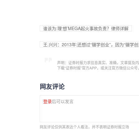
谁该为:理‘想’MEGA起火事故负责？律师详解
王.兴兴：2013年:还想过“辍学创业”，因为“辍学
声明：证券时报力求信息真实、准确，文章提及内
下载“证券时报”官方APP，或关注官方微信公众
网友评论
登录
后可以发言
网友评论仅供其表达个人看法，并不表明证券时报立场