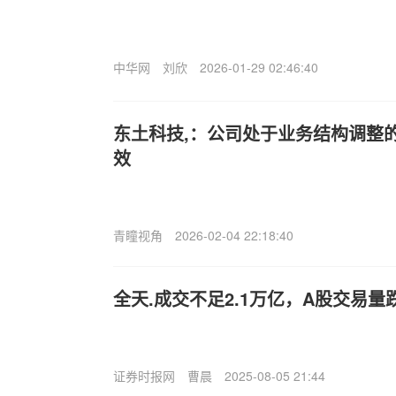
中华网
刘欣
2026-01-29 02:46:40
东土科技,：公司处于业务结构调整
效
青瞳视角
2026-02-04 22:18:40
全天.成交不足2.1万亿，A股交易量
证券时报网
曹晨
2025-08-05 21:44