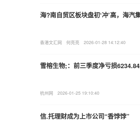
海?南自贸区板块盘初‘冲’高，海汽
香港文汇网
何亮亮
2026-01-28 14:12:40
雪榕生物;：前三季度净亏损6234.8
杭州网
2026-01-25 19:10:40
信.托理财成为上市公司“香饽饽”