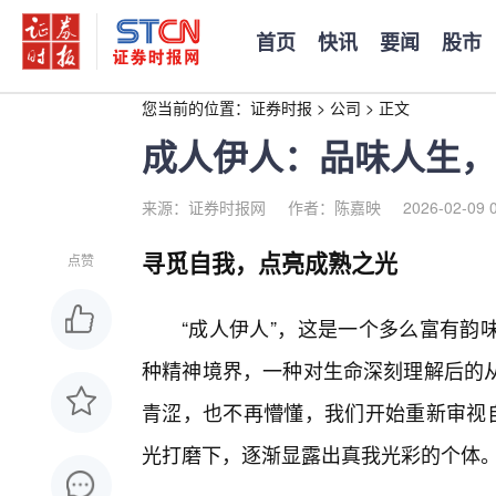
首页
快讯
要闻
股市
您当前的位置：
证券时报
>
公司
>
正文
成人伊人：品味人生，
来源：证券时报网
作者：陈嘉映
2026-02-09 
寻觅自我，点亮成熟之光
点赞
“成人伊人”，这是一个多么富有韵
种精神境界，一种对生命深刻理解后的
青涩，也不再懵懂，我们开始重新审视自
光打磨下，逐渐显露出真我光彩的个体