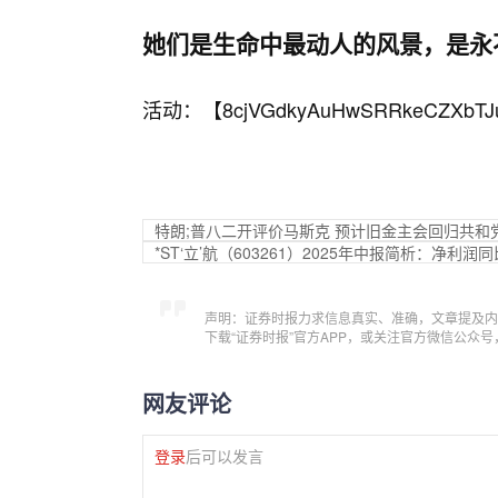
她们是生命中最动人的风景，是永
活动：【
8cjVGdkyAuHwSRRkeCZXbTJ
特朗;普八二开评价马斯克 预计旧金主会回归共和
*ST‘立’航（603261）2025年中报简析：净利
声明：证券时报力求信息真实、准确，文章提及内
下载“证券时报”官方APP，或关注官方微信公众
网友评论
登录
后可以发言