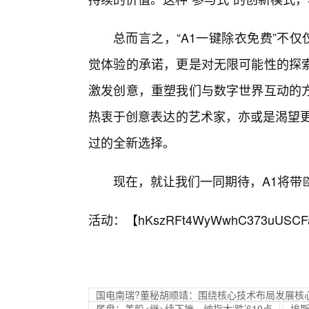
总而言之，“A1一键除衣免费”不
觉体验的承诺，更是对无限可能性的探
激发创意，重塑我们与数字世界互动的
热衷于创意表达的艺术家，亦或是渴望更
过的全新选择。
现在，就让我们一同期待，A1将带
活动：【
hKszRFt4WyWwhC373uUSCF
国电南瑞?董秘胡顺靖：围绕核心技术布局发展核
尾盘：美股<继>续下挫，纳指大‘跌’610点
埃