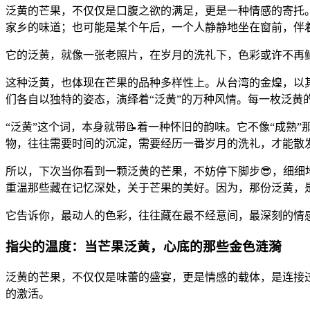
泛黄的芒果，不仅仅是口腹之欲的满足，更是一种情感的寄托。
家乡的味道；也可能是某个午后，一个人静静地坐在窗前，伴
它的泛黄，就像一张老照片，在岁月的洗礼下，色彩或许不再
这种泛黄，也体现在芒果的品种多样性上。从台湾的金煌，以
们各自以独特的姿态，演绎着“泛黄”的万种风情。每一枚泛
“泛黄”这个词，本身就带📝着一种怀旧的韵味。它不像“成
物，往往需要时间的沉淀，需要经历一番岁月的洗礼，才能散
所以，下次当你看到一颗泛黄的芒果，不妨停下脚步😎，细细
重温那些藏在记忆深处，关于芒果的美好。因为，那份泛黄，
它告诉你，最动人的色彩，往往藏在最不经意间，最深刻的情感
指尖的温度：当芒果泛黄，心底的那些金色涟漪
泛黄的芒果，不仅仅是味蕾的盛宴，更是情感的载体，是连接过
的激活。