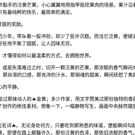
些许黏手的泛黄芒果，小心翼翼地用指甲抠挖果肉的场景。果汁沿
只有最纯粹的快乐，最简单的满足。
甘甜的奖励。
的少年，带📝着一股冲劲，却少了些许沉稳。而当它泛黄，便褪
好处地平衡了甜腻，让人回味无穷。
，才懂得如何以最温柔的方式，去拥抱世界。
后，或是失落难过之时，切开一颗泛黄的芒果，那浓郁的香气瞬间
中，那丝滑的口感，那充沛的汁水，那销魂的甜美，瞬间抚慰了焦
心的平静。
绘过那抹动人的🔥金黄；多少作家，用文字赞美过那份独特的
了创作的绝佳素材。想象一下，一幅静物写生，画面中央赫然摆
代名词🔥。无论身处何方，只要吃到那熟悉的味道，便能瞬间
果，即便在路上颠簸许久，那份泛黄的色泽，那依旧浓郁的香气