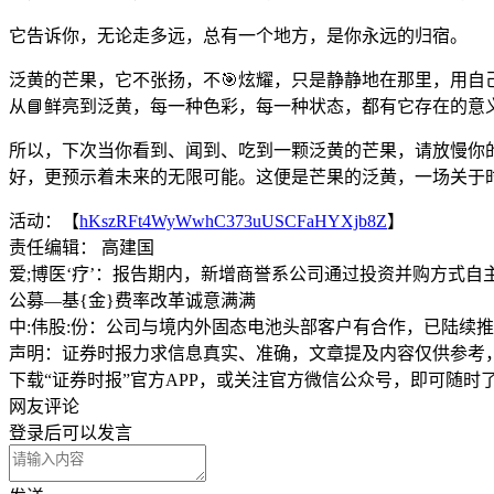
它告诉你，无论走多远，总有一个地方，是你永远的归宿。
泛黄的芒果，它不张扬，不🎯炫耀，只是静静地在那里，用
从📘鲜亮到泛黄，每一种色彩，每一种状态，都有它存在的意
所以，下次当你看到、闻到、吃到一颗泛黄的芒果，请放慢你
好，更预示着未来的无限可能。这便是芒果的泛黄，一场关于
活动：【
hKszRFt4WyWwhC373uUSCFaHYXjb8Z
】
责任编辑： 高建国
爱;博医‘疗’：报告期内，新增商誉系公司通过投资并购方式
公募—基{金}费率改革诚意满满
中:伟股:份：公司与境内外固态电池头部客户有合作，已陆续
声明：证券时报力求信息真实、准确，文章提及内容仅供参考
下载“证券时报”官方APP，或关注官方微信公众号，即可随
网友评论
登录
后可以发言