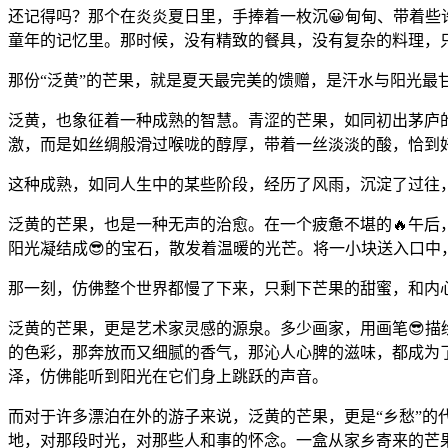
还记得吗？那个在炎炎夏日里，手捧着一枚沉😀甸甸、带着
童年的记忆里。那时候，没有精致的餐具，没有复杂的料理，
那份“泛黄”的芒果，就是夏天最完美的馈赠，是汗水与阳光最
泛黄，也象征着一种成熟的智慧。青涩的芒果，如同初出茅庐
激，而是如丝绸般滑过喉咙的醇厚，带着一丝淡淡的酸，恰到
这种成熟，如同人生中的某些阶段，经历了风雨，沉淀了过往
泛黄的芒果，也是一种无声的治愈。在一个疲惫不堪的🔥午
阳光凝结成😎的宝石，散发着温暖的光芒。将一小块送入口
那一刻，仿佛整个世界都慢了下来，只剩下芒果的甜蜜，和内
泛黄的芒果，更是艺术家灵感的源泉。多少画家，用画笔😎描
的色彩，那奔放而又细腻的香气，那沁人心脾的滋味，都成为
泽，仿佛能听到阳光在它们身上跳跃的声音。
而对于许多漂泊在外的游子来说，泛黄的芒果，更是“乡愁”的
地，对那段时光，对那些人和事的怀念。一盒从家乡寄来的芒