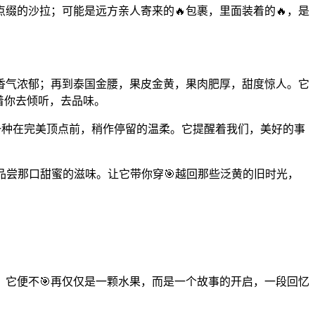
缀的沙拉；可能是远方亲人寄来的🔥包裹，里面装着的🔥，是
香气浓郁；再到泰国金腰，果皮金黄，果肉肥厚，甜度惊人。它
着你去倾听，去品味。
，一种在完美顶点前，稍作停留的温柔。它提醒着我们，美好的事
品尝那口甜蜜的滋味。让它带你穿🎯越回那些泛黄的旧时光，
，它便不🎯再仅仅是一颗水果，而是一个故事的开启，一段回忆