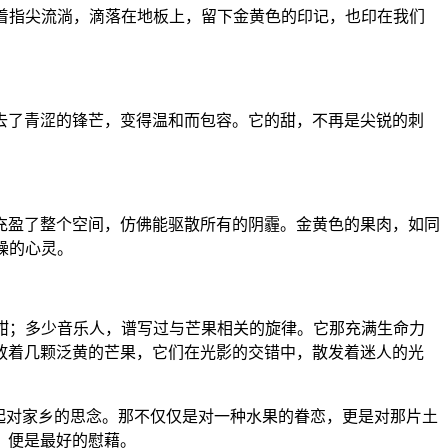
着指尖流淌，滴落在地板上，留下金黄色的印记，也印在我们
去了青涩的锋芒，变得温和而包容。它的甜，不再是尖锐的刺
充盈了整个空间，仿佛能驱散所有的阴霾。金黄色的果肉，如同
躁的心灵。
香甜；多少音乐人，谱写过与芒果相关的旋律。它那充满生命力
放着几颗泛黄的芒果，它们在光影的交错中，散发着迷人的光
勾起对家乡的思念。那不仅仅是对一种水果的眷恋，更是对那片土
，便是最好的慰藉。