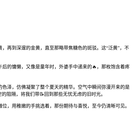
，再到深邃的金黄，直至那略带焦糖色的斑驳。这“泛黄”，不
午后的慵懒，又像是童年时，外婆手中递来的🔥，那枚饱含着疼
醉的色泽，仿佛凝聚了整个夏天的精华。空气中瞬间弥漫开来的是
的阻隔，将我们带📝回到那些无忧无虑的旧时光。
摊位，用稚嫩的手挑选着，那份期待与喜悦，至今仍清晰可见。