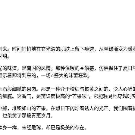
到来。时间悄悄地在它光滑的肌肤上留下痕迹，从翠绿渐变为暖黄
甘甜。
的味道，是南国的风情。那种温暖的🔥触感，仿佛握住了夏日
预示着即将到来的，一场⭐盛大的味蕾狂欢。
的玉石般细腻的果肉。那是一种介于橙红与橘黄之间的、令人心
细腻。这香气，是辨识度极高的“芒果味”，它能轻易地穿越时空
小摊，堆积如山的芒果，在烈日下闪烁着诱人的光芒。我们围着
，也染黄了那段青葱岁月。
本身一样，未经雕琢，却已是极美的存在。