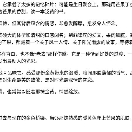
它承载了太多的记忆碎片：可能是生日聚会上，那碗用芒果丁点
着芒果的香甜，读一本泛黄的书。
鲜艳，但其背后蕴含的情感，却愈发醇厚，愈发令人怀念。
其硕大的体型和清甜的口感闻名；到菲律宾的爱文，果肉细腻，
黄的芒果，都藏着一个关于风土人情、关于阳光雨露的故事，等待
熟”那样直白，也不像“老去”那样伤感。它是一种恰到好处的过渡
发出最动人的光彩。
地💡品味它。感受那份金黄带来的温暖，嗅闻那股馥郁的香气，
是对生命最美的致敬，是对时光最深情的眷恋。
，也常常📝随着那抹金黄，悄然绽放。
去与现在的金色桥梁。当🙂那抹熟悉的暖黄色爬上芒果的肌肤