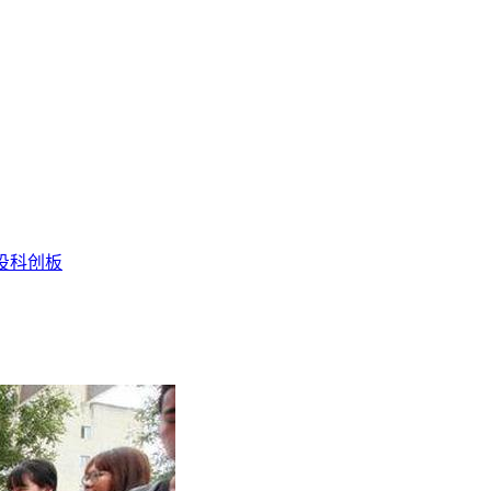
投
科创板