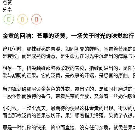
点赞
分享
金黄的回响：芒果的泛黄，一场关于时光的味觉旅行
曾几何时，那抹鲜亮的青涩，如同初夏的蝉鸣，宣告着芒果的
是衰败，而是成熟的诗意，是生命力在时光中沉淀出的醇厚与
想象一下，指尖触碰那略微柔软的表皮，指缝间溢出的，是阳光
爱与期盼的芒果。它的泛黄，是故事的开端，是感官的序曲，
当刀锋划破那层🌸金黄色的外衣，露出💡的，是如同打磨过
一股浓郁而独特的香气，带着热带的奔放，又藏着一丝奶油般的
小时候，一整个夏天，最期待的便是这抹金黄的出现。街边的
而当那枚泛黄的芒果被切开，果汁顺着指尖滑落，染黄了衣襟
那是一种纯粹的快乐，简单而直接，没有任何杂质，就像芒果