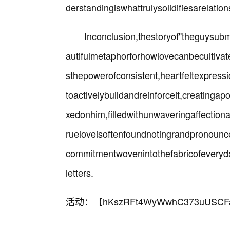
derstandingiswhattrulysolidifiesarelatio
Inconclusion,thestoryof"theguysubmi
autifulmetaphorforhowlovecanbecultiv
sthepowerofconsistent,heartfeltexpressi
toactivelybuildandreinforceit,creatinga
xedonhim,filledwithunwaveringaffection
rueloveisoftenfoundnotingrandpronounc
commitmentwovenintothefabricofeverydayl
letters.
活动：【
hKszRFt4WyWwhC373uUSCF