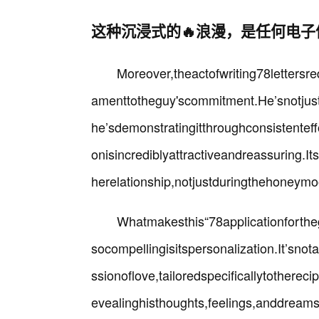
这种沉浸式的🔥浪漫，是任何电子
Moreover,theactofwriting78lettersr
amenttotheguy'scommitment.He’snotjust
he’sdemonstratingitthroughconsistenteff
onisincrediblyattractiveandreassuring.I
herelationship,notjustduringthehoneym
Whatmakesthis“78applicationfortheg
socompellingisitspersonalization.It’sno
ssionoflove,tailoredspecificallytotherec
evealinghisthoughts,feelings,anddreams