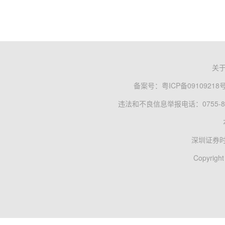
关
备案号：
粤ICP备09109218
违法和不良信息举报电话：0755-83
深圳证券
Copyright