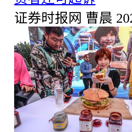
证券时报网
曹晨
20