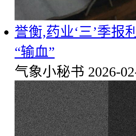
誉衡,药业‘三’季报
“输血”
气象小秘书
2026-02