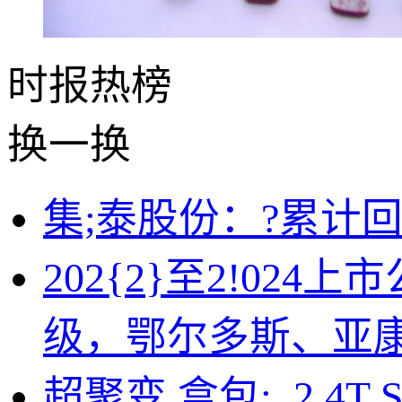
时报
热榜
换一换
集;泰股份：?累计
202{2}至2!02
级，鄂尔多斯、亚康
超聚变 盒包; ,2.4