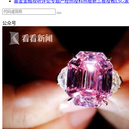
基金
金融
视听
评论
专题
产经
创投
科创板
新三板
投教
ESG
滚
公众号