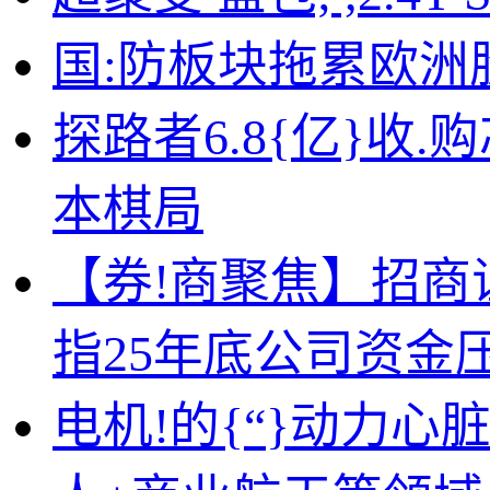
国:防板块拖累欧洲
探路者6.8{亿}收
本棋局
【券!商聚焦】招商证
指25年底公司资金
电机!的{“}动力