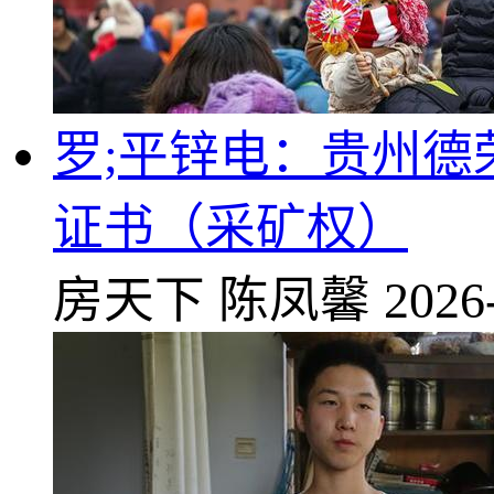
罗;平锌电：贵州
证书（采矿权）
房天下
陈凤馨
2026