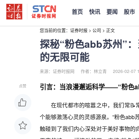
首页
快讯
要闻
股市
您当前的位置：
证券时报
>
公司
>
正文
探秘“粉色abb苏州”
的无限可能
来源：证券时报网
作者：林立青
2026-02-07 
引言：当浪漫邂逅科学——“粉色a
点赞
在现代都市的喧嚣之中，我们常📝
个能够激荡心灵的灵感源泉。“粉色ab
触碰到了我们内心深处对于美好事物的