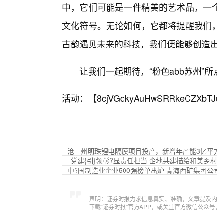
中，它们可能是一件精美的艺术品，一
文化符号。无论如何，它都将提醒我们
古韵遇见未来的科技，我们便能够创造
让我们一起期待，“粉色abb苏州
活动：【
8cjVGdkyAuHwSRRkeCZXbTJ
沧—州明珠锂电隔膜项目投产，新增年产能3亿平
党建{引}领彰?显责任担当 企地共建描绘和美乡
中?国制造业企业500强榜单出炉 青海西矿集团公
声明：证券时报力求信息真实、准确，文章提及内
下载“证券时报”官方APP，或关注官方微信公众