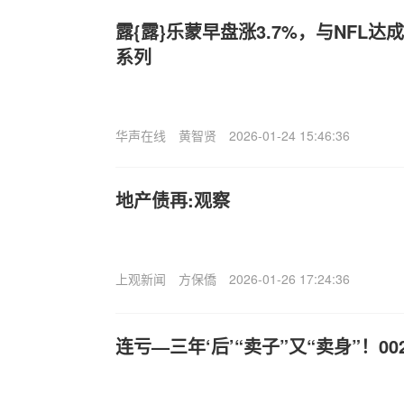
露{露}乐蒙早盘涨3.7%，与NFL
系列
华声在线
黄智贤
2026-01-24 15:46:36
地产债再:观察
上观新闻
方保僑
2026-01-26 17:24:36
连亏—三年‘后’“卖子”又“卖身”！00