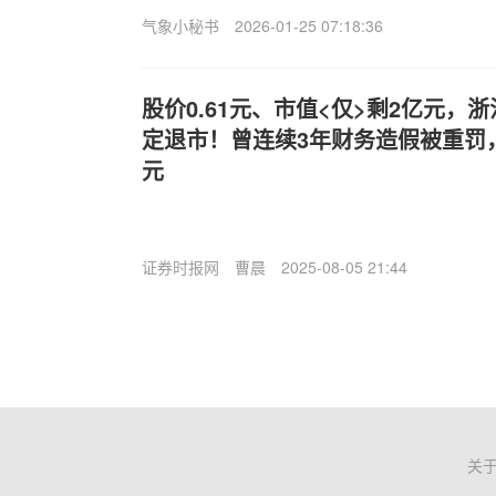
气象小秘书
2026-01-25 07:18:36
股价0.61元、市值<仅>剩2亿元，
定退市！曾连续3年财务造假被重罚，
元
证券时报网
曹晨
2025-08-05 21:44
关