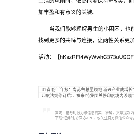
生活的风雨时，依然能够保持⭐微笑，拥
加丰盈和有意义的关键。
当我们能够理解男生的小困困，也
找到更多的共鸣与连接，让两性关系更
活动：【
hKszRFt4WyWwhC373uUSCF
31省!份半年报：粤苏鲁总量领跑 新兴产业成增长“
印度法规修订后:，福来!特集团关停印度境内涉现
声明：证券时报力求信息真实、准确，文章提及内
下载“证券时报”官方APP，或关注官方微信公众