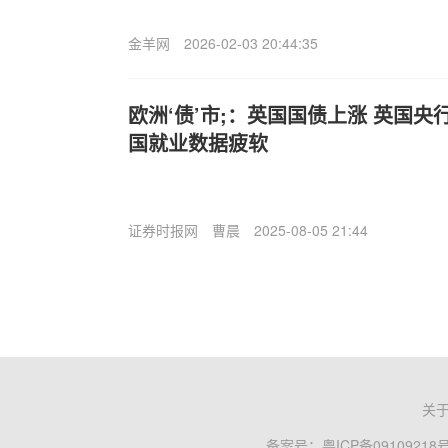
金羊网
2026-02-03 20:44:35
欧洲‘债’市;：英国国债上涨 英国
国就业数据疲软
证券时报网
曹晨
2025-08-05 21:44
关
备案号：
粤ICP备09109218