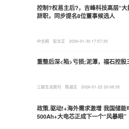
控制?权易主后?，吉峰科技高层“大
辞职，同步提名8位董事候选人
中文网
彭文正
2026-01-30 17:57:35
重整后深<陷>亏损;泥潭，福石控
三联生活周刊
陈淑庄
2026-01-22 20:08:35
政策.驱动!+海外需求激增 我国储
500Ah+大电芯正成下一个“风暴眼”