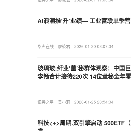
AI浪潮推‘升’业绩— 工业富联单季营
华声在线
廖筱君
2026-01-30 03:07:34
玻璃玻;纤业‘董’秘群体观察：中国
李畅合计接待220次 14位董秘全年
证券之星
吴小莉
2026-01-25 23:54:34
科技<+>周期.双引擎启动 500ETF
发