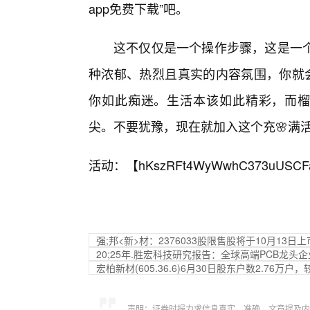
app免费下载”吧。
这不仅仅是一个操作步骤，这是一
种浓郁、热烈且真实的内容氛围，你就会
你如此痴迷。生活本该如此精彩，而榴
尖。不要犹豫，现在就加入这个充🌸满
活动：【
hKszRFt4WyWwhC373uUSCF
强;邦<新>材：2376033股限售股将于10月13日
20;25年.胜宏科技研究报告：全球高端PCB龙
宏柏新材(605.36.6)6月30日股东户数2.76万户，
声明：证券时报力求信息真实、准确，文章提及内