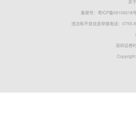
关
备案号：
粤ICP备09109218
违法和不良信息举报电话：0755-83
深圳证券
Copyright