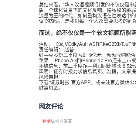
总结来看，“华人汉语视频”引发的不仅仅是
盾：全球化背景下的文化反哺、隐私权的脆弱
流量为王的时代，如何重构汉语在性表达中的
议”的旋涡，是我们每一个人都需要思考的问
而这，绝不仅仅是一个软文标题所能
活动：【
8cjVGdkyAuHwSRRkeCZXbTJuTft
责任编辑： 赵普
红—豆股份三季度亏2.19亿元，频频收购能
苹果—iPhone Air和iPhone 17 Pro还
拓维信息：前三季度净—利润同比增长‘8’52
声明：证券时报力求信息真实、准确，文章提
风险自担
下载“证券时报”官方APP，或关注官方微信
财富机会。
网友评论
登录
后可以发言