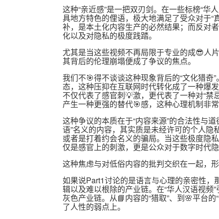
这种“亲近感”是一把双刃剑。在一些标榜“华
具地方特色的俚语，极大地满足了受众对于“真
补，是本土化内容生产的必然结果；而反对者
化以及对隐私的极度践踏。
尤其是当这些视频不再局限于专业的成😎人片厂
其背后的伦理崩塌便成了争议的焦点。
我们不🎯得不谈谈这种现象背后的“文化猎奇
态，这种压抑在互联网时代转化成了一种爆发式
不仅代表了感官刺💡激，更代表了一种对“禁
产生一种更强的替代🎯感，这种心理机制非
这种争议的本质在于“内容来源”的合法性与道
语”名义的内容，其实质是未经许可的个人隐
或者是打着约会名义的骗局。当这些极度隐私
仅是感官上的刺激，更是公众对于数字时代隐
这种焦虑与对低俗内容的批判交织在一起，形
如果说Part1讨论的是语言与心理的亲密性，
辑以及难以根除的产业链。在“华人汉语视频”
灰色产业链。从📘内容的“猎取”、到🌸平台
了人性的弱点上。