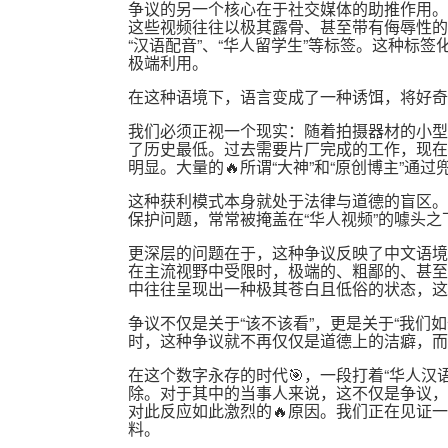
争议的另一个核心在于社交媒体的助推作用。在Te
这些视频往往以极其露骨、甚至带有侮辱性的
“汉语配音”、“华人留学生”等标签。这种标
极端利用。
在这种语境下，语言变成了一种诱饵，将好奇
我们必须正视一个现实：随着拍摄器材的小型
了历史最低。过去需要片厂完成的工作，现在
明显。大量的🔥所谓“大神”和“原创博主”通
这种获利模式本身就处于法律与道德的盲区。
保护问题，常常被掩盖在“华人视频”的噱头之
更深层的问题在于，这种争议反映了中文语境
在主流视野中受限时，极端的、粗鄙的、甚至
中往往呈现出一种极其苍白且低俗的状态，这
争议不仅是关于“该不该看”，更是关于“我们
时，这种争议就不再仅仅是道德上的洁癖，而
在这个数字永存的时代🎯，一段打着“华人汉
除。对于其中的当事人来说，这不仅是争议，
对此反应如此激烈的🔥原因。我们正在见证
料。