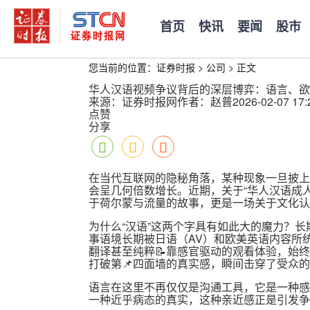
首页
快讯
要闻
股市
您当前的位置：
证券时报
>
公司
>
正文
华人汉语视频争议背后的深层博弈：语言、欲
来源：证券时报网
作者：赵普
2026-02-07 17:
点赞
分享
在当代互联网的隐秘角落，某种现象一旦披上“
会呈几何倍数增长。近期，关于“华人汉语成
于荷尔蒙与流量的故事，更是一场关于文化认
为什么“汉语”这两个字具有如此大的魔力？
事语境长期被日语（AV）和欧美英语内容所
翻译甚至纯粹📝靠感官驱动的观看体验，始终
打破第📌四面墙的真实感，瞬间击穿了受众
语言在这里不再仅仅是沟通工具，它是一种感
一种近乎病态的真实，这种亲近感正是引发争