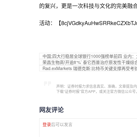
的复兴，更是一次科技与文化的完美融
活动：【
8cjVGdkyAuHwSRRkeCZXbTJ
中国;四大行稳居全球银行1000强榜单前四 业
荣昌生物高!开逾8‘%’ 泰它西普治疗原发性干燥综
Rad.exMarkets 瑞德克斯:比特币关键支撑再受考
声明：证券时报力求信息真实、准确，文章提及内
下载“证券时报”官方APP，或关注官方微信公众
网友评论
登录
后可以发言