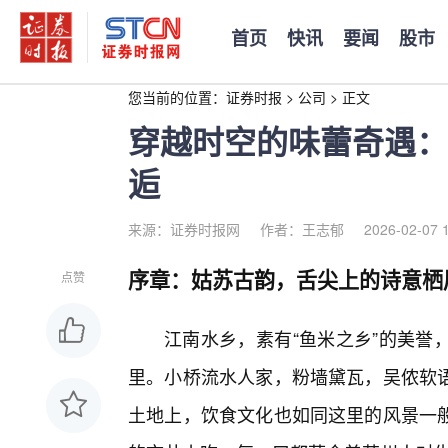
首页
快讯
要闻
股市
您当前的位置：
证券时报
>
公司
>
正文
穿越时空的味蕾奇遇：
逅
来源：证券时报网
作者：王志郁
2026-02-07 
序章：姑苏古韵，舌尖上的诗意栖
点赞
江南水乡，素有“鱼米之乡”的美誉
里。小桥流水人家，粉墙黛瓦，吴侬软
土地上，饮食文化也如同这里的风景一般