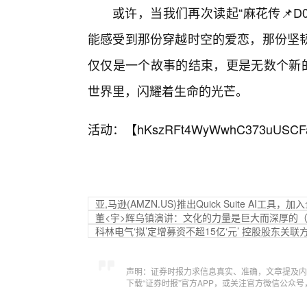
或许，当我们再次读起“麻花传📌D
能感受到那份穿越时空的爱恋，那份坚
仅仅是一个故事的结束，更是无数个新的
世界里，闪耀着生命的光芒。
活动：【
hKszRFt4WyWwhC373uUSCF
亚,马逊(AMZN.US)推出Quick Suite AI工具
董<宇>辉乌镇演讲：文化的力量是巨大而深厚的
科林电气‘拟’定增募资不超15亿‘元’ 控股股东关联
声明：证券时报力求信息真实、准确，文章提及内
下载“证券时报”官方APP，或关注官方微信公众