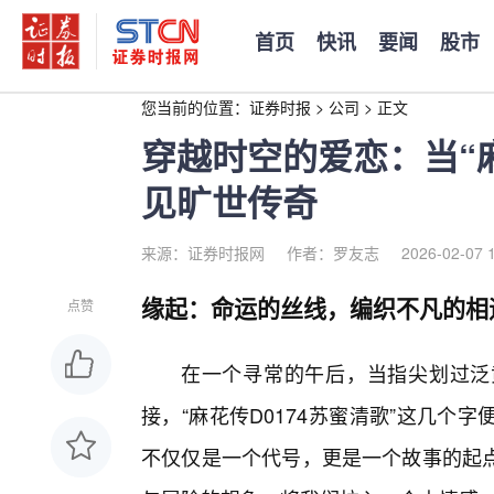
首页
快讯
要闻
股市
您当前的位置：
证券时报
>
公司
>
正文
穿越时空的爱恋：当“麻
见旷世传奇
来源：证券时报网
作者：罗友志
2026-02-07 
缘起：命运的丝线，编织不凡的相
点赞
在一个寻常的午后，当指尖划过泛
接，“麻花传D0174苏蜜清歌”这几
不仅仅是一个代号，更是一个故事的起