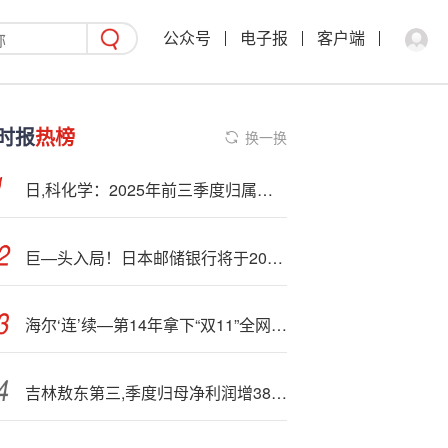
公众号
电子报
客户端
时报
热榜
换一换
日,科化学：2025年前三季度归属于上市公司股东的净利润同比增长107.67%
巨—头入局！日本邮储银行将于2026财年推出数字日元
海尔‘连’续—第14年拿下“双11”全网第一
吉林敖东第三,季度归母净利润增38.5%至9.79亿元