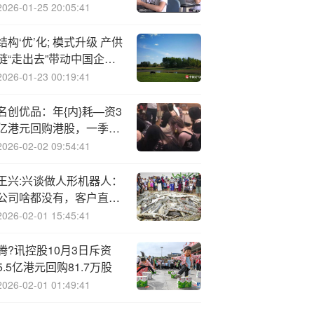
深耕影像长板
2026-01-25 20:05:41
结构‘优’化; 模式升级 产供
链“走出去”带动中国企业
韧性出海
2026-01-23 00:19:41
名创优品：年{内}耗—资3
亿港元回购港股，一季度
内地门店数承压、同店销
2026-02-02 09:54:41
售回暖
王兴:兴谈做人形机器人：
公司啥都没有，客户直接
付订金下订单
2026-02-01 15:45:41
腾?讯控股10月3日斥资
5.5亿港元回购81.7万股
2026-02-01 01:49:41