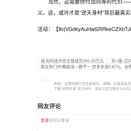
当然，这需要你付出同等的代价—
义。这，或许才是“逆天身材”背后最真
活动：【
8cjVGdkyAuHwSRRkeCZXbTJ
瑞.松科技大宗交易成交200.20万元
存<储>芯
周五热门中!概股涨—跌不一 拼多多涨3.67%，台积
声明：证券时报力求信息真实、准确，文章提及内
下载“证券时报”官方APP，或关注官方微信公众
网友评论
登录
后可以发言