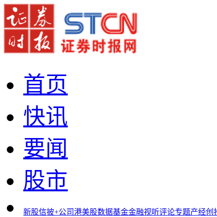
首页
快讯
要闻
股市
新股
信披+
公司
港美股
数据
基金
金融
视听
评论
专题
产经
创