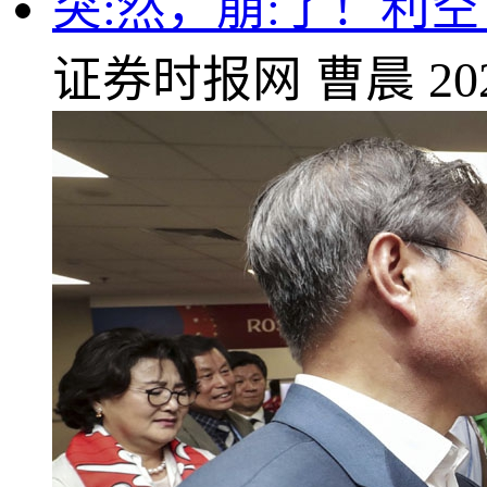
突:然，崩:了！利
证券时报网
曹晨
20