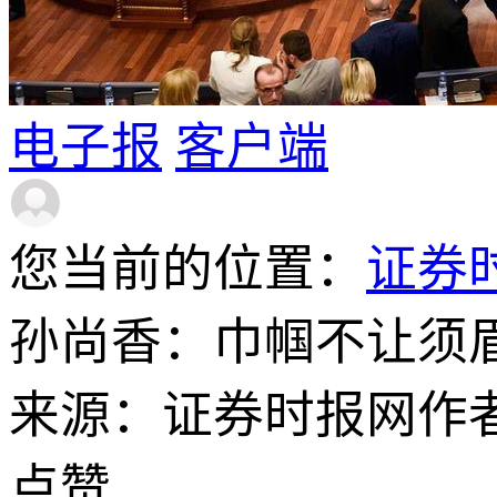
电子报
客户端
您当前的位置：
证券
孙尚香：巾帼不让须眉，Steel
来源：证券时报网
作
点赞