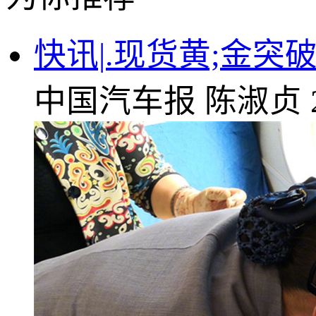
快讯|.现货黄;金
中国汽车报
陈淑贞