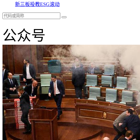
新三板
投教
ESG
滚动
公众号