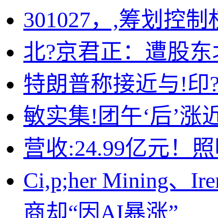
301027，,筹划控
北?京君正：遭股东北
特朗普称接近与!印
敏实集!团午‘后’涨
营收:24.99亿元
Ci,p;her Min
商却“因AI暴涨”