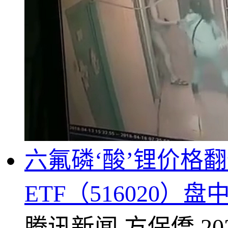
六氟磷‘酸’锂价格
ETF（516020）
腾讯新闻
方保僑
20