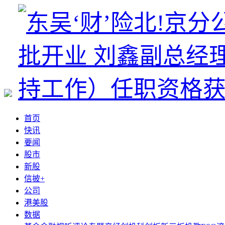
首页
快讯
要闻
股市
新股
信披+
公司
港美股
数据