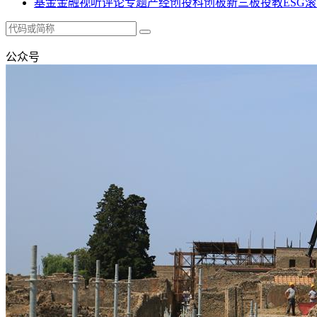
基金
金融
视听
评论
专题
产经
创投
科创板
新三板
投教
ESG
滚
公众号