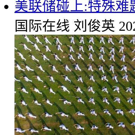
美联储碰上:特殊难
国际在线
刘俊英
20