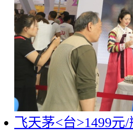
飞天茅<台>1499