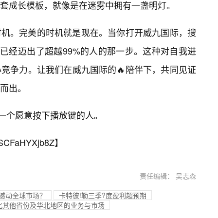
一套成长模板，就像是在迷雾中拥有一盏明灯。
时机。完美的时机就是现在。当你打开威九国际，搜
其实已经迈出了超越99%的人的那一步。这种对自我进
竞争力。让我们在威九国际的🔥陪伴下，共同见证
而出。
一个愿意按下播放键的人。
SCFaHYXjb8Z
】
责任编辑： 吴志森
否撼动全球市场？
卡特彼!勒三季?度盈利超预期
北其他省份及华北地区的业务与市场