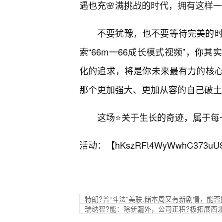
遇也充🌸满挑战的时代，拥有这样
不要犹豫，也不要等待完美的
索“66m一66成长模式视频”，你
化的追求，将是你未来最有力的核心
那个更加强大、更加从容的自己破土
这场⭐关于生长的奇迹，属于每
活动：【
hKszRFt4WyWwhC373uU
特朗?普“斗法”美联.储本周又有新剧情，能
瑞纳智?能：除新疆外，公司正积?极拓展西