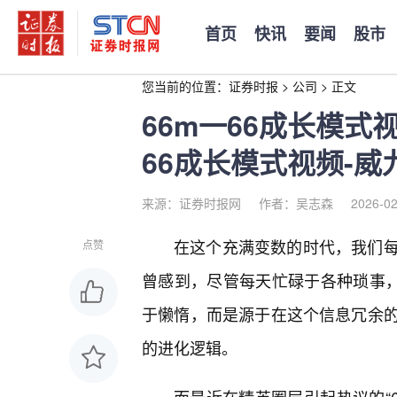
首页
快讯
要闻
股市
您当前的位置：
证券时报
>
公司
>
正文
66m一66成长模式
66成长模式视频-威九.
来源：证券时报网
作者：吴志森
2026-02
在这个充满变数的时代，我们
点赞
曾感到，尽管每天忙碌于各种琐事，
于懒惰，而是源于在这个信息冗余
的进化逻辑。