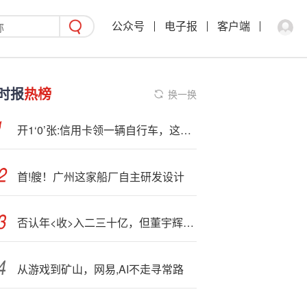
公众号
电子报
客户端
时报
热榜
换一换
开1‘0’张:信用卡领一辆自行车，这些银行员工“拼”了
首!艘！广州这家船厂自主研发设计
否认年<收>入二三十亿，但董宇辉早已将东方甄选甩在身后
从游戏到矿山，网易,AI不走寻常路