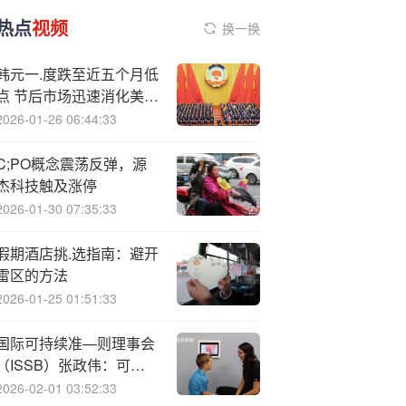
热点
视频
换一换
韩元一.度跌至近五个月低
点 节后市场迅速消化美元
强势
2026-01-26 06:44:33
C;PO概念震荡反弹，源
杰科技触及涨停
2026-01-30 07:35:33
假期酒店挑.选指南：避开
雷区的方法
2026-01-25 01:51:33
国际可持续准—则理事会
（ISSB）张政伟：可持
续信息披露领域面临成本
2026-02-01 03:52:33