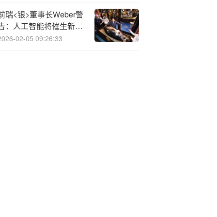
高、可比性差等问题，
ISSB统一准则破局
前瑞<银>董事长Weber警
告：人工智能将催生新贵
阶层 同时加剧就业不平等
2026-02-05 09:26:33