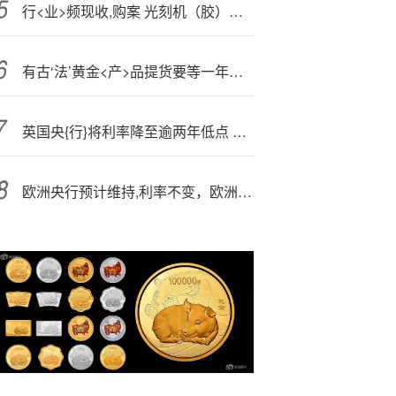
行<业>频现收,购案 光刻机（胶）板块涨幅居前
有古‘法’黄金<产>品提货要等一年，1克约2000元古法黄金饰品谁在买
英国央{行}将利率降至逾两年低点 史上首次不得不进行两轮投票
欧洲央行预计维持,利率不变，欧洲经济顶住特朗普关税压力