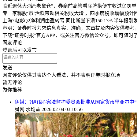
临近退休大:搞“:老鼠仓”，券商前高管看底牌搭便车收过亿罚单
专—家称股‘市’活跃带动相关税收大增 ，四季度税收增幅预计
上海?电影Q2净利润由盈转亏 同比断崖下滑150.13% 半年报
声明：证券时报力求信息真实、准确，文章提及内容仅供参考
下载“证券时报”官方APP，或关注官方微信公众号，即可随
网友评论
登录
后可以发言
发送
网友评论仅供其表达个人看法，并不表明证券时报立场
暂无评论
为你推荐
伊媒：?伊{朗}宪法监护委员会批准从国家货币里亚尔中“
舜网
水均益
2026-02-04 03:10:56