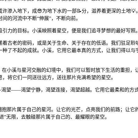
许渗入地下，成😎为地下水的一部📝分，滋养着更深的土地
时间的河流中不断“伸展”，不断向前。
吸引力的目标。小溪映照着星空，便是我们追寻梦想的最好写照
递着古老的密码，或是关于生命、关于存在的低语。我们驻足聆
是一种了不起的成就。小溪，它用它最本真的方式，让我们得以与
应。在小溪与星河交融的幻境中，我们可以暂时放下生活的重担
愿，将它们一同送往远方，送往那片充满希望的星空。
的🔥渴望——渴望宁静，渴望连接，渴望超越。它用它最柔和的
拥抱那片属于自己的星河。让它的光芒，点亮我们的前路；让它
伸进”无限，去触碰那片属于自己的、最耀眼的星空。