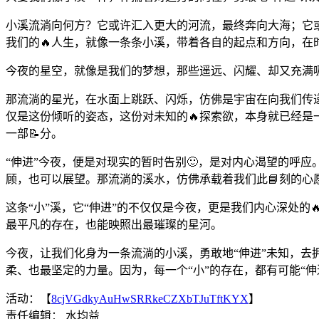
小溪流淌向何方？它或许汇入更大的河流，最终奔向大海；它或
我们的🔥人生，就像一条条小溪，带着各自的起点和方向，在
今夜的星空，就像是我们的梦想，那些遥远、闪耀、却又充满
那流淌的星光，在水面上跳跃、闪烁，仿佛是宇宙在向我们传
仅是这份倾听的姿态，这份对未知的🔥探索欲，本身就已经
一部📝分。
“伸进”今夜，便是对现实的暂时告别🙂，是对内心渴望的呼
顾，也可以展望。那流淌的溪水，仿佛承载着我们此📘刻的心
这条“小”溪，它“伸进”的不仅仅是今夜，更是我们内心深处
最平凡的存在，也能映照出最璀璨的星河。
今夜，让我们化身为一条流淌的小溪，勇敢地“伸进”未知，去
柔、也最坚定的力量。因为，每一个“小”的存在，都有可能“
活动：【
8cjVGdkyAuHwSRRkeCZXbTJuTftKYX
】
责任编辑： 水均益