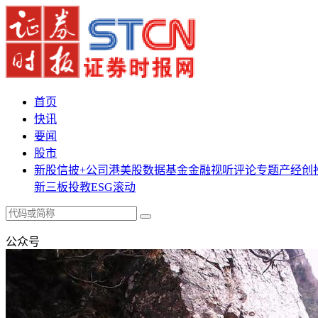
首页
快讯
要闻
股市
新股
信披+
公司
港美股
数据
基金
金融
视听
评论
专题
产经
创
新三板
投教
ESG
滚动
公众号