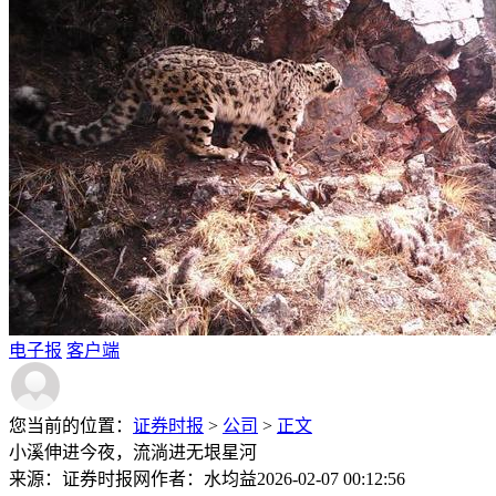
电子报
客户端
您当前的位置：
证券时报
>
公司
>
正文
小溪伸进今夜，流淌进无垠星河
来源：证券时报网
作者：水均益
2026-02-07 00:12:56