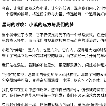
今夜，让我们跟随这条小溪，让它的低语，洗涤我们内心的尘
一个崭新的黎明，将这份宁静与力量，传递给每一个追寻美好
星河的呼唤：小溪的远方与我们的梦
当小溪伸进了今夜，它不仅仅是月光下的一个寻常景致，它更
尽数揽入怀中。而当我们凝视着这片被星光点亮的溪流时，仿
小溪的“伸进”，是向内，也是向外。它向内，探寻着大地的脉
整个宇宙建立起一种超越时空的联系。当它流经一片开阔的草
我们站在溪边，看到的不仅是水，更是那遥远的、闪烁着神秘
“今夜”的星空，总是比白昼更加令人心驰神往。那是宇宙的
它变得触手可及，变得亲切而温暖。小溪，以它“小”的身体，却
我们常常在生活中感到迷茫，感到自己的渺小，仿佛被淹没在巨
时，我们是否也能从中获得一丝启发？我们不必🔥追求轰轰烈
只要我们像小溪一样，怀揣着对远方的向往，勇敢地“伸进”未