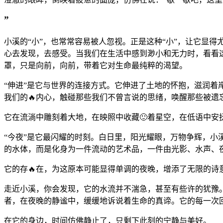
”
小溪的“小”，也常常容易被人忽视。正是这种“小”，让它显
心去发现，去感受。当我们在生活中感到渺小和无力时，看看这
罩，只是向前，向前，带着它对生命最纯粹的渴望。
“伸进”是它与世界的连接方式。它伸进了土地的怀抱，滋润
我们的🔥内心，触碰那些我们不曾言说的思绪，唤醒那些被
它在流淌中雕刻着大地，在映照中收藏🙂着星空，在低语中安
“今夜”是它最闪耀的时刻。白日里，阳光耀眼，万物争辉，
的水体，而是化身为一件流动的艺术品，一件由光影、水声、
它的存🔥在，为这原本可能显得单调的夜晚，增添了无限的诗
走近小溪，你会发现，它的水流并不湍急，甚至有些许的犹豫
者，在夜晚的静谧中，缓缓地诉说着生命的真谛。它的每一次
在它的身边，时间仿佛静止了，只剩下此刻的宁静与美好。