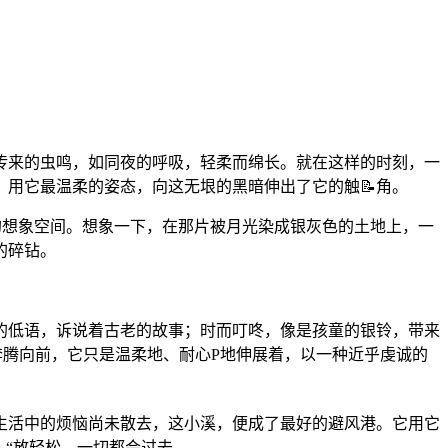
传来的虫鸣，如同夜的呼吸，轻柔而绵长。就在这样的时刻，一
，用它最温柔的姿态，向这无垠的黑暗伸出了它的触📝角。
限的想象空间。想象一下，在那片被月光染成银灰色的土地上，一
的碎钻。
的低语，诉说着古老的故事；时而叮咚，像是孩童的银铃，带来
腾向前，它只是温柔地、耐心P地伸展着，以一种近乎虔诚的
生活中的烦恼尚未散去，这小溪，便成了最好的避风港。它用它
：“放轻松，一切都会过去。