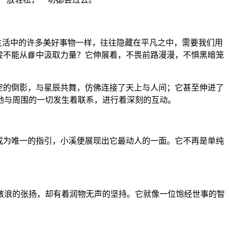
生活中的许多美好事物一样，往往隐藏在平凡之中，需要我们用
尝不能从📘中汲取力量？它伸展着，不畏前路漫漫，不惧黑暗笼
空的倒影，与星辰共舞，仿佛连接了天上与人间；它甚至伸进了
地与周围的一切发生着联系，进行着深刻的互动。
成为唯一的指引，小溪便展现出它最动人的一面。它不再是单纯
骇浪的张扬，却有着润物无声的坚持。它就像一位饱经世事的智