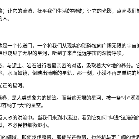
埃；让它的流淌，抚平我们生活的褶皱；让它的光影，点亮我们
的人。
像是一个传送门，一个将我们从现实的琐碎拉向广阔无限的宇宙
佛也窥见了无垠的星河，听到了来自遥远宇宙的深情呼唤。
络，与泥土、岩石进行着最亲密的对话，汲取着大🌸地的养分
地，水面如镜，倒映出清晰的星轨，那一刻，小溪不再是单纯的地
光芒的星河。
画卷，是人类想象力的摇篮。而当这无垠的星河，被一条“小”
容纳了“大”的星空。
大🌸的洪流中。当我们来到小溪边，看到它如何“伸进”这浩瀚
烈，不必畏惧细微渺小。
知的领域，即使步伐缓慢，即使光芒微弱，也终将与更广阔的世