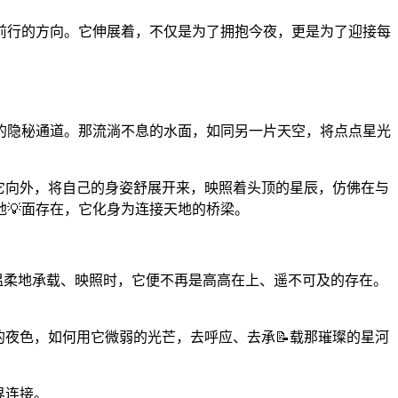
前行的方向。它伸展着，不仅是为了拥抱今夜，更是为了迎接每
的隐秘通道。那流淌不息的水面，如同另一片天空，将点点星光
。它向外，将自己的身姿舒展开来，映照着头顶的星辰，仿佛在与
💡面存在，它化身为连接天地的桥梁。
溪温柔地承载、映照时，它便不再是高高在上、遥不可及的存在。
的夜色，如何用它微弱的光芒，去呼应、去承📝载那璀璨的星河
界连接。