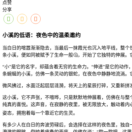
点赞
分享
小溪的低语：夜色中的温柔邀约
当白日的喧嚣渐渐隐去，当最后一抹霞光也沉入地平线，整个
条小溪，便如同被赋予了生命一般🤔，开始了它独特的伸展。
“小”是它的名字，却蕴含着无穷的生命力。“伸进”是它的动
条蜿蜒的小溪，仿佛一条灵动的银蛇，在夜色中静静地流淌。
微风拂过，水面泛起层层涟漪，将天上的星辰打碎，又重新拼凑
这小溪，它不声张，不喧哗，只是默默地伸展着，仿佛在与整
纯真的喜悦。这声音，在寂静的夜里，被无限放大，触动着内
姿态，拥抱着每一个靠近它的生灵。
有多少人在白日的奔波劳碌后，会选择在这样的夜色里，独自
澄澈的眼眸，倒映着疲惫的面庞，仿佛在说：“歇一歇吧，这里