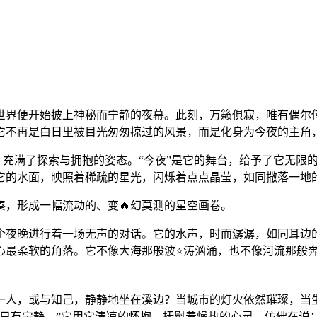
世界便开始披上神秘而宁静的夜幕。此刻，万籁俱寂，唯有偶尔
它不再是白日里被目光匆匆掠过的风景，而是化身为今夜的主角
作，充满了探索与拥抱的姿态。“今夜”是它的舞台，给予了它无
它的水面，映照着稀疏的星光，闪烁着点点晶莹，如同撒落一地
，形成一幅流动的、变🔥幻莫测的星空画卷。
个夜晚进行着一场无声的对话。它的水声，时而潺潺，如同耳边
心最柔软的角落。它不像大海那般波⭐涛汹涌，也不像河流那般奔
一人，或与知己，静静地坐在溪边？当城市的灯火依然璀璨，当
只有宁静。”它用它清凉的怀抱，抚慰着燥热的心灵，仿佛在说