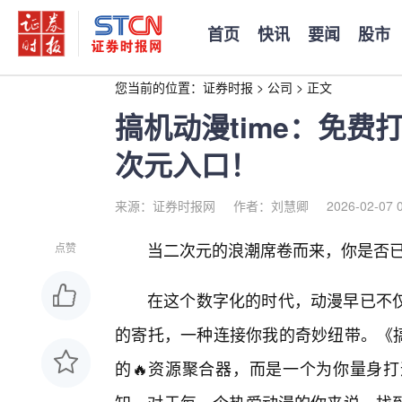
首页
快讯
要闻
股市
您当前的位置：
证券时报
>
公司
>
正文
搞机动漫time：免
次元入口！
来源：证券时报网
作者：刘慧卿
2026-02-07 
当二次元的浪潮席卷而来，你是否
点赞
在这个数字化的时代，动漫早已不
的寄托，一种连接你我的奇妙纽带。《搞
的🔥资源聚合器，而是一个为你量身