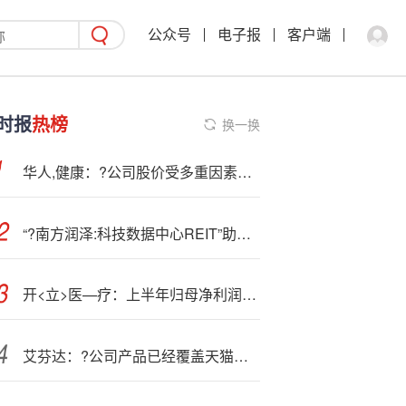
公众号
电子报
客户端
时报
热榜
换一换
华人,健康：?公司股价受多重因素影响
“?南方润泽:科技数据中心REIT”助力企业完善双翼平台，润泽科技迎新发展机遇
开<立>医—疗：上半年归母净利润4703.03万元，同比下降72.43%
艾芬达：?公司产品已经覆盖天猫、京东、抖音等主流电商平台