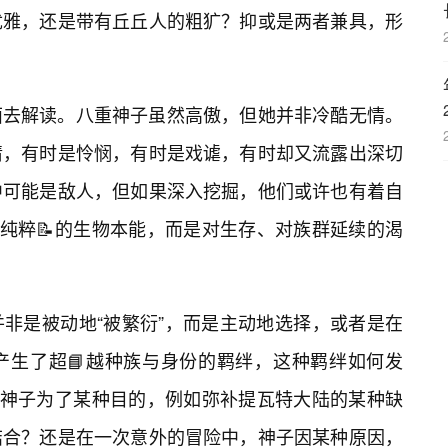
优雅，还是带有丘丘人的粗犷？抑或是两者兼具，形
面去解读。八重神子虽然高傲，但她并非冷酷无情。
情，有时是怜悯，有时是戏谑，有时却又流露出深切
中可能是敌人，但如果深入挖掘，他们或许也有着自
非纯粹📝的生物本能，而是对生存、对族群延续的渴
非是被动地“被繁衍”，而是主动地选择，或者是在
产生了超📘越种族与身份的羁绊，这种羁绊如何发
是神子为了某种目的，例如弥补提瓦特大陆的某种缺
结合？还是在一次意外的冒险中，神子因某种原因，