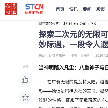
首页
快讯
要闻
股市
您当前的位置：
证券时报
>
公司
>
正文
探索二次元的无限可
妙际遇，一段令人遐
来源：证券时报网
作者：黄耀明
2026-02
当神明踏入凡尘：八重神子与
点赞
在广袤无垠的提瓦特大陆，稻
影——她便是鸣神大社的宫司，狐
狡黠的性格，征服了无数玩家的心