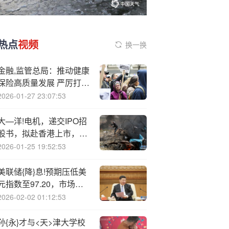
热点
视频
换一换
金融,监管总局：推动健康
保险高质量发展 严厉打击
恶性竞争、套取费用等行
2026-01-27 23:07:53
为
大—洋!电机，递交IPO招
股书，拟赴香港上市，华
泰国际、花旗联席保荐 |
2026-01-25 19:52:53
A股公司香港上市
美联储{降}息!预期压低美
元指数至97.20，市场押
注年内再降息两次
2026-02-02 01:12:53
孙{永}才与<天>津大学校