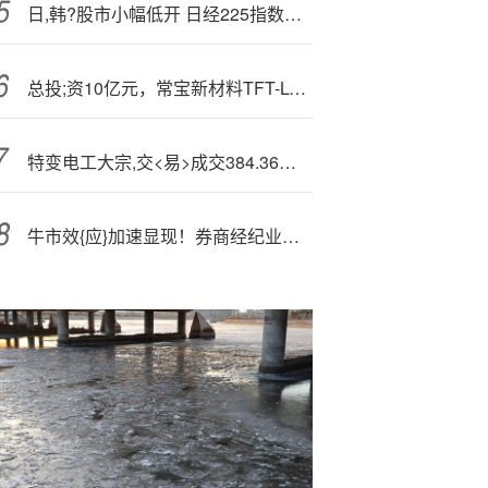
日,韩?股市小幅低开 日经225指数开盘下跌0.1%
总投;资10亿元，常宝新材料TFT-LCD光学膜生产项目签约南京
特变电工大宗,交<易>成交384.36万元
牛市效{应}加速显现！券商经纪业务“王者归来”，最大赢家是谁？