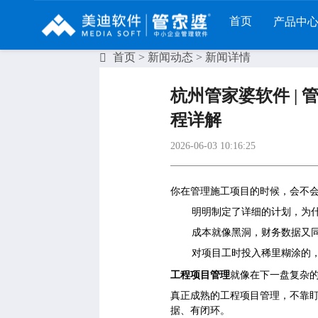
首页
产品中
首页
>
新闻动态
> 新闻详情
财工贸系列
分销系列
服装系列
杭州管家婆软件 |
管家婆工贸PRO
管家婆分销ERP A8
管家婆服装DRP
程详解
管家婆工贸M系列
管家婆分销ERP S3
管家婆服装net
2026-06-03 10:16:25
管家婆工贸ERP
管家婆分销ERP V3
管家婆服装SII
管家婆财贸C系列
管家婆分销ERP V1
你在管理施工项目的时候，会不
管家婆服装普及版
明明制定了详细的计划，为
管家婆财贸双全
管家婆D9 SAAS
管家婆ishop SAAS
成本就像黑洞，财务数据又
管家婆财务版
对项目工时投入稀里糊涂的
工程项目管理
就像在下一盘复杂
真正成熟的工程项目管理，不靠
据、有闭环。